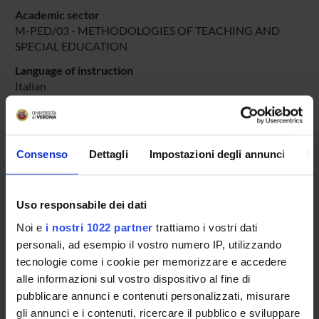
Academic sector
M-PED/03 - METHODOLOGIES OF TEACHING AND
SPECIAL EDUCATION
Language of instruction
Italian
Period
PERIODO DIDATTICO
dal Sep 23, 2022 al Jun 30, 2023.
Consenso
Dettagli
Impostazioni degli annunci
In
Course news
Seminars related to the course
Uso responsabile dei dati
LESSON TIMETABLE
Noi e
i nostri 1022 partner
trattiamo i vostri dati
personali, ad esempio il vostro numero IP, utilizzando
Go to lesson schedule
tecnologie come i cookie per memorizzare e accedere
alle informazioni sul vostro dispositivo al fine di
pubblicare annunci e contenuti personalizzati, misurare
gli annunci e i contenuti, ricercare il pubblico e sviluppare