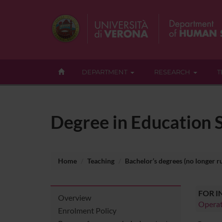
DEPARTMENT
RESEARCH
T
Degree in Education S
Home
Teaching
Bachelor’s degrees (no longer r
FOR 
Overview
Operat
Enrolment Policy