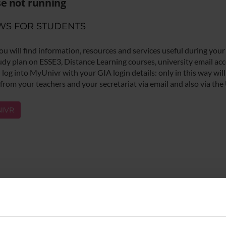
e not running
WS FOR STUDENTS
ou will find information, resources and services useful during your
udy plan on ESSE3, Distance Learning courses, university email acco
log into MyUnivr with your GIA login details: only in this way will 
 from your teachers and your secretariat via email and also via the
IVR