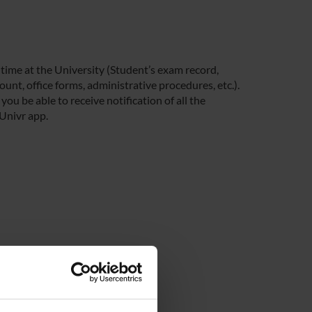
 time at the University (Student’s exam record,
unt, office forms, administrative procedures, etc.).
you be able to receive notification of all the
 Univr app.