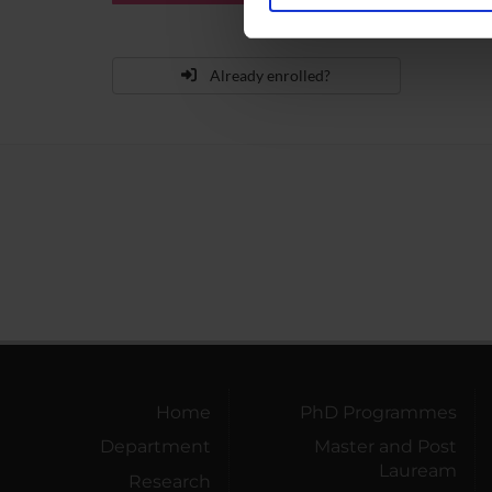
Utilizziamo i cookie per perso
nostro traffico. Condividiamo 
di analisi dei dati web, pubbl
Already enrolled?
che hanno raccolto dal tuo uti
Home
PhD Programmes
Department
Master and Post
Lauream
Research