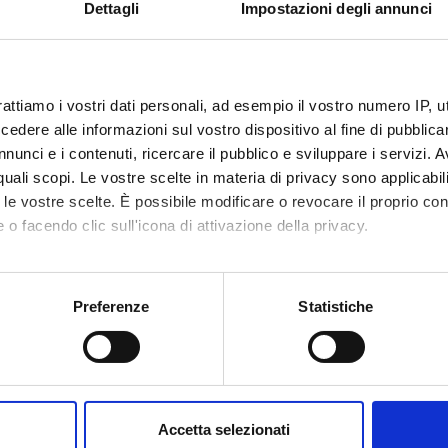
Dettagli
Impostazioni degli annunci
rattiamo i vostri dati personali, ad esempio il vostro numero IP, 
dere alle informazioni sul vostro dispositivo al fine di pubblica
nunci e i contenuti, ricercare il pubblico e sviluppare i servizi. A
r quali scopi. Le vostre scelte in materia di privacy sono applicabi
to le vostre scelte. È possibile modificare o revocare il proprio 
 o facendo clic sull'icona di attivazione della privacy.
mo anche:
oni sulla tua posizione geografica, con un'approssimazione di qu
Preferenze
Statistiche
spositivo, scansionandolo attivamente alla ricerca di caratteristich
aborati i tuoi dati personali e imposta le tue preferenze nella
s
consenso in qualsiasi momento dalla Dichiarazione sui cookie.
Accetta selezionati