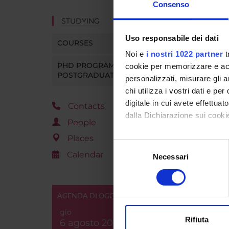
Consenso
STUDYING
Uso responsabile dei dati
COURSES
Noi e
i nostri 1022 partner
t
PHD PROGRAMMES AND
cookie per memorizzare e acce
POSTGRADUATE TRAINING
personalizzati, misurare gli an
chi utilizza i vostri dati e pe
digitale in cui avete effettua
Contacts
dalla Dichiarazione sui cookie
People
Places
Con il tuo consenso, vorrem
Selezione
Calendar
raccogliere informazi
Necessari
del
Identificare il tuo di
consenso
digitali).
Approfondisci come vengono el
AGENDA DI OGGI
modificare o ritirare il tuo 
gio
Rifiuta
6 agosto 2026