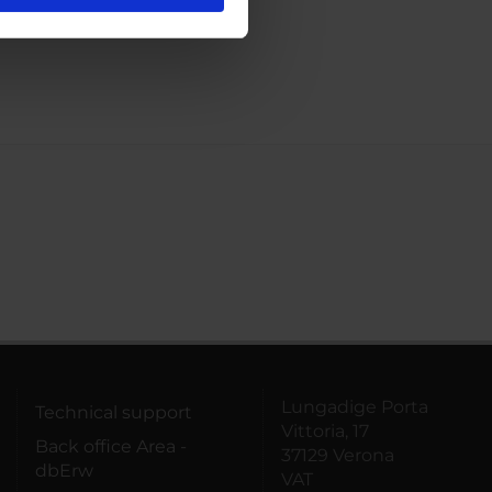
l media e per analizzare il
ostri partner che si occupano
azioni che hai fornito loro o
Lungadige Porta
Technical support
Vittoria, 17
Back office Area -
37129 Verona
dbErw
VAT