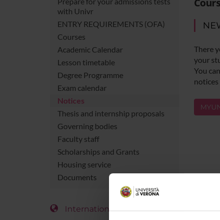
Cours
Prepare for your admissions tests
with Univr
ENTRY REQUIREMENTS (OFA)
NE
Courses
There y
Academic Calendar
your st
Lesson timetable
You can 
Degree Programme
notices
Exam calendar
Notices
MYUN
Thesis and internship proposals
Governing bodies
Faculty staff
Scholarships and Grants
Housing service
Documents
International Students