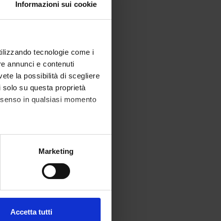
Informazioni sui cookie
utilizzando tecnologie come i
re annunci e contenuti
vete la possibilità di scegliere
li solo su questa proprietà
consenso in qualsiasi momento
alche metro,
Marketing
e specifiche (impronte
ezione dettagli
. Puoi
Accetta tutti