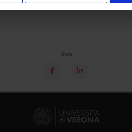
nalizzare contenuti ed annunci, per fornire funzionalità dei socia
inoltre informazioni sul modo in cui utilizzi il nostro sito con i n
icità e social media, i quali potrebbero combinarle con altre inform
lizzo dei loro servizi.
Share