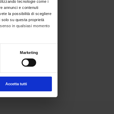
utilizzando tecnologie come i
re annunci e contenuti
vete la possibilità di scegliere
li solo su questa proprietà
consenso in qualsiasi momento
alche metro,
Marketing
e specifiche (impronte
ezione dettagli
. Puoi
Accetta tutti
l media e per analizzare il
ostri partner che si occupano
azioni che hai fornito loro o