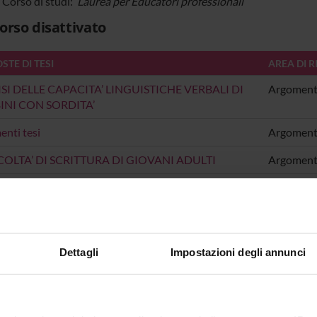
i Corso di studi:
Laurea per Educatori professionali
orso disattivato
TE DI TESI
AREA DI R
SI DELLE CAPACITA’ LINGUISTICHE VERBALI DI
Argomenti
NI CON SORDITA’
nti tesi
Argomenti
COLTA’ DI SCRITTURA DI GIOVANI ADULTI
Argomenti
Dettagli
Impostazioni degli annunci