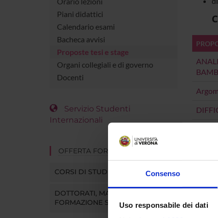
d
Orario lezioni
Piani didattici
C
Calendario esami
Bacheca avvisi
PROPOS
Proposte tesi e stage
ANALI
Organi collegiali e di governo
BAMBI
Docenti
Argome
Servizio Studenti
DIFFI
Internazionali
OFFERTA FORMATIVA
CORSI DI STUDIO
Consenso
DOTTORATI, MASTER E
FORMAZIONE SUPERIORE
Uso responsabile dei dati