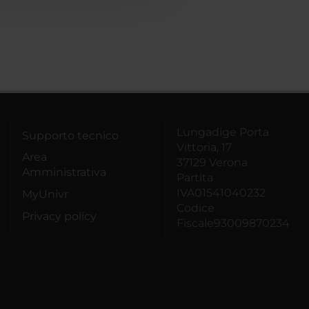
Lungadige Porta
Supporto tecnico
Vittoria, 17
Area
37129 Verona
Amministrativa
Partita
IVA01541040232
MyUnivr
Codice
Privacy policy
Fiscale93009870234