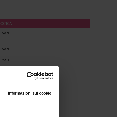
ICERCA
 vari
 vari
 vari
Informazioni sui cookie