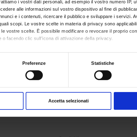
rattiamo i vostri dati personali, ad esempio il vostro numero IP, 
dere alle informazioni sul vostro dispositivo al fine di pubblica
nunci e i contenuti, ricercare il pubblico e sviluppare i servizi. A
r quali scopi. Le vostre scelte in materia di privacy sono applicabi
to le vostre scelte. È possibile modificare o revocare il proprio 
 o facendo clic sull'icona di attivazione della privacy.
mo anche:
oni sulla tua posizione geografica, con un'approssimazione di qu
Preferenze
Statistiche
spositivo, scansionandolo attivamente alla ricerca di caratteristich
aborati i tuoi dati personali e imposta le tue preferenze nella
s
consenso in qualsiasi momento dalla Dichiarazione sui cookie.
Accetta selezionati
nalizzare contenuti ed annunci, per fornire funzionalità dei socia
inoltre informazioni sul modo in cui utilizzi il nostro sito con i n
icità e social media, i quali potrebbero combinarle con altre inform
lizzo dei loro servizi.