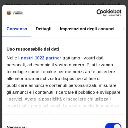
imposto da una «sanzione» decisa dall’alleanza delle grandi
potenze europee, può essere considerato un precoce
esempio di modello giudiziario internazionale , la giustizia
internazionale prenderà forma a partire non tanto dalla
Consenso
Dettagli
Impostazioni degli annunci
In
posta in stato d’accusa dei governanti da parte di una
comunità internazionale non ancora ipostatizzata, ma dalla
lenta costruzione della necessità politica della risoluzione
pacifica delle controversie tra Stati attraverso l’intervento
Uso responsabile dei dati
di una parte terza.
Noi e
i nostri 1022 partner
trattiamo i vostri dati
personali, ad esempio il vostro numero IP, utilizzando
tecnologie come i cookie per memorizzare e accedere
alle informazioni sul vostro dispositivo al fine di
SPONSORS:
pubblicare annunci e contenuti personalizzati, misurare
Funds:
assigned and managed by the department
gli annunci e i contenuti, ricercare il pubblico e sviluppare
i servizi. Avete la possibilità di scegliere chi utilizza i
Funds:
assigned and managed by the department
vostri dati e per quali scopi. Le vostre scelte in materia di
Funds:
assigned and managed by the department
privacy sono applicabili solo su questa proprietà digitale
in cui avete effettuato le vostre scelte. È possibile
Funds:
assigned and managed by the department
Selezione
modificare o revocare il proprio consenso in qualsiasi
Necessari