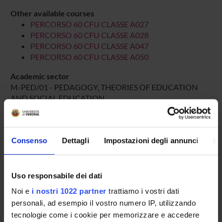
Other available courses
PERCORSO 60 CFU CLASSE A027
PERCORSO 60 CFU CLASSE A028
PERCORSO 60 CFU CLASSE A047
PERCORSO 60 CFU CLASSE A050
Academic sector
M-PED/01 - PEDAGOGY, THEORIES OF EDUCATION
AND SOCIAL EDUCATION
Language of instruction
Italian
Consenso
Dettagli
Impostazioni degli annunci
In
Period
PERIODO DIDATTICO
dal Mar 1, 2026 al Dec 15, 2026.
Uso responsabile dei dati
Course news
Noi e
i nostri 1022 partner
trattiamo i vostri dati
Seminars related to the course
personali, ad esempio il vostro numero IP, utilizzando
tecnologie come i cookie per memorizzare e accedere
LESSON TIMETABLE