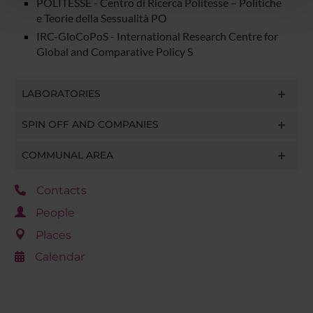
POLITESSE - Centro di Ricerca Politesse – Politiche
pubblicità e social media, i quali potrebbero combinarle
e Teorie della Sessualità PO
con altre informazioni che hai fornito loro o che hanno
IRC-GloCoPoS - International Research Centre for
raccolto dal tuo utilizzo dei loro servizi.
Global and Comparative Policy S
LABORATORIES
SPIN OFF AND COMPANIES
COMMUNAL AREA
Contacts
People
Places
Calendar