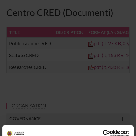
Centro CRED (Documenti)
TITLE
DESCRIPTION
FORMAT (LANGUAGE, SI
Pubblicazioni CRED
pdf (it, 27 KB, 03/0
Statuto CRED
pdf (it, 153 KB, 14/
Researches CRED
pdf (it, 438 KB, 18/
ORGANISATION
GOVERNANCE
COMMITTEES