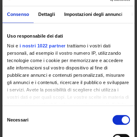
DEPARTMENT ADMINISTRATION OFFICES
Consenso
Dettagli
Impostazioni degli annunci
In
STUDENT ADMINISTRATION OFFICES
Uso responsabile dei dati
DEPARTMENT FACILITIES
Noi e
i nostri 1022 partner
trattiamo i vostri dati
LIBRARIES
personali, ad esempio il vostro numero IP, utilizzando
tecnologie come i cookie per memorizzare e accedere
CENTRES
alle informazioni sul vostro dispositivo al fine di
pubblicare annunci e contenuti personalizzati, misurare
Teaching and Learning Center -TaLC
gli annunci e i contenuti, ricercare il pubblico e sviluppare
EThOS - Ethics and Technologies Of the Self
i servizi. Avete la possibilità di scegliere chi utilizza i
CERC - Caring Education Research Center
vostri dati e per quali scopi. Le vostre scelte in materia di
OSCF - Osservatorio sui consumi delle famiglie
privacy sono applicabili solo su questa proprietà digitale
Ciesseci - Centro per lo Sviluppo Comunitario
in cui avete effettuato le vostre scelte. È possibile
Selezione
Ricerca-intervento per il benesser
modificare o revocare il proprio consenso in qualsiasi
Necessari
del
I.D. Center- Centro di ricerca interdisciplinare per
momento dalla Dichiarazione sui cookie o facendo clic
consenso
l'inclusione e la diversità
sull'icona di attivazione della privacy.