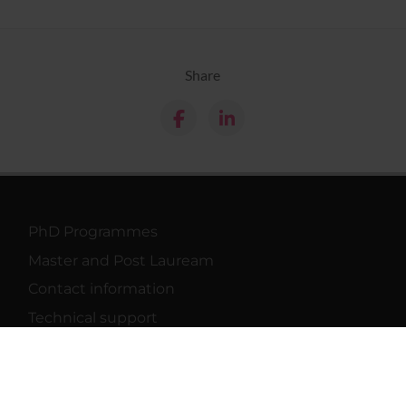
Share
PhD Programmes
Master and Post Lauream
Contact information
Technical support
Back office Area - dbErw
MyUnivr
Privacy policy