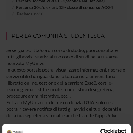
Percorsi formativi 30CFU (seconda abilitazione)
Percorso 30 cfu ex art. 13 - classe di concorso AC-24
Bacheca avvisi
PER LA COMUNITÀ STUDENTESCA
Se sei già iscritta/o a un corso di studio, puoi consultare
tutti gli avvisi relativi al tuo corso di studi nella tua area
riservata MyUnivr.
In questo portale potrai visualizzare informazioni, risorse e
servizi utili che riguardano la tua carriera universitaria
(libretto online, gestione della carriera Esse3, corsi e-
learning, email istituzionale, modulistica di segreteria,
procedure amministrative, ecc.).
Entra in MyUnivr con le tue credenziali GIA: solo così
potrai ricevere notifica di tutti gli avvisi dei tuoi docenti e
della tua segreteria via mail e anche tramite l'app Univr.
MYUNIVR