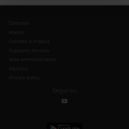
pubblicità e social media, i quali potrebbero combinarle
con altre informazioni che hai fornito loro o che hanno
raccolto dal tuo utilizzo dei loro servizi.
Dottorati
Master
Contatti e mappa
Supporto tecnico
Area Amministrativa
MyUnivr
Privacy policy
Segui su