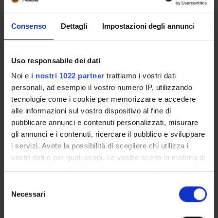
Consenso
Dettagli
Impostazioni degli annunci
In
Presentazione
Come iscriversi
Uso responsabile dei dati
Insegnamenti
Noi e
i nostri 1022 partner
trattiamo i vostri dati
Calendario didattico
personali, ad esempio il vostro numero IP, utilizzando
Orario lezioni
tecnologie come i cookie per memorizzare e accedere
Piani didattici
alle informazioni sul vostro dispositivo al fine di
Calendario esami
pubblicare annunci e contenuti personalizzati, misurare
Bacheca avvisi
gli annunci e i contenuti, ricercare il pubblico e sviluppare
Proposte tesi e stage
i servizi. Avete la possibilità di scegliere chi utilizza i
Organi collegiali e di governo
vostri dati e per quali scopi. Le vostre scelte in materia di
Docenti
privacy sono applicabili solo su questa proprietà digitale
in cui avete effettuato le vostre scelte. È possibile
Selezione
modificare o revocare il proprio consenso in qualsiasi
Necessari
del
OFFERTA FORMATIVA
momento dalla Dichiarazione sui cookie o facendo clic
consenso
sull'icona di attivazione della privacy.