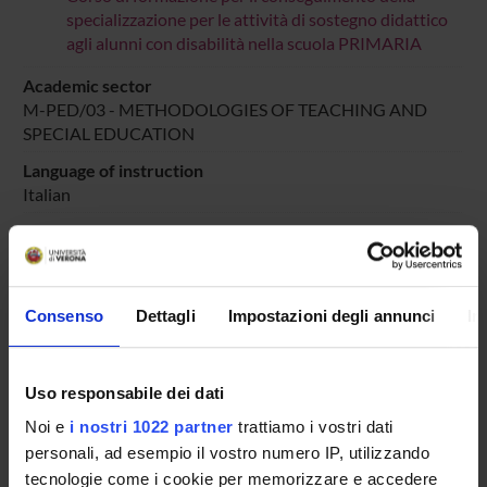
specializzazione per le attività di sostegno didattico
agli alunni con disabilità nella scuola PRIMARIA
Academic sector
M-PED/03 - METHODOLOGIES OF TEACHING AND
SPECIAL EDUCATION
Language of instruction
Italian
Period
DIDATTICA SOSTEGNO
dal Oct 25, 2025 al Jun 30, 2025.
Course news
Consenso
Dettagli
Impostazioni degli annunci
In
Seminars related to the course
Uso responsabile dei dati
LESSON TIMETABLE
Noi e
i nostri 1022 partner
trattiamo i vostri dati
Go to lesson schedule
personali, ad esempio il vostro numero IP, utilizzando
tecnologie come i cookie per memorizzare e accedere