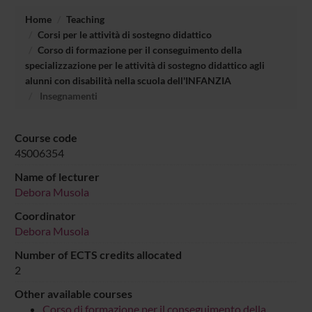
Home
Teaching
Corsi per le attività di sostegno didattico
Corso di formazione per il conseguimento della
specializzazione per le attività di sostegno didattico agli
alunni con disabilità nella scuola dell'INFANZIA
Insegnamenti
Course code
4S006354
Name of lecturer
Debora Musola
Coordinator
Debora Musola
Number of ECTS credits allocated
2
Other available courses
Corso di formazione per il conseguimento della