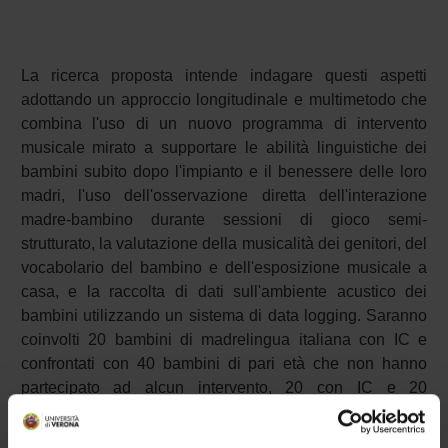
La ricerca proposta intende indagare questi aspetti
adottando un approccio longitudinale e multimetodo che
combina l'uso di un nuovo programma di intervento
musicale mirato a supportare le abilità linguistiche dei
bambini subito dopo l'impianto e il benessere delle loro
madri, l'uso dell'osservazione diretta dell'interazione
madre-bambino durante sessioni di gioco semi-
strutturato, la valutazione della musicalità dei genitori, del
vocabolario del bambino e dell'esposizione musicale a
casa, e la raccolta di dati sull'ambiente acustico dei
bambini utilizzando un sistema di data logging. Saranno
coinvolti 20 bambini di madrelingua italiana con IC e
confrontati con 40 bambini di pari età che non hanno
partecipato ad alcun intervento, 20 con IC e 20
normoudenti. Si ipotizzano migliori abilità di vocabolario,
maggiore coordinazione interpersonale nell'interazione e