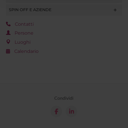
con altre informazioni che hai fornito loro o che hanno
SPIN OFF E AZIENDE
raccolto dal tuo utilizzo dei loro servizi.
Contatti
Persone
Luoghi
Calendario
Condividi