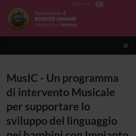
Segui su
Toggl
MusIC - Un programma
di intervento Musicale
per supportare lo
sviluppo del linguaggio
nei bambini con Impianto