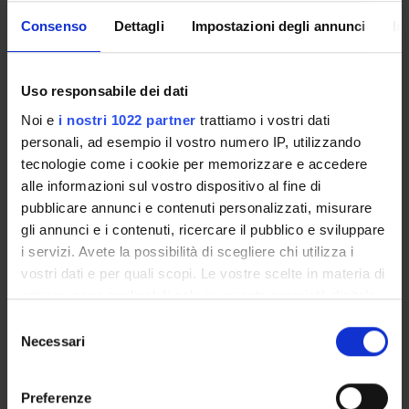
un migliore benessere delle madri post-intervento, ma
Consenso
Dettagli
Impostazioni degli annunci
In
anche che questi effetti siano mediati da IF e EF come
l'età alla diagnosi e l'esposizione alla musica. Il progetto
ha il potenziale di fornire importanti implicazioni a livello
Uso responsabile dei dati
scientifico, clinico, educativo e sociale, con il
Noi e
i nostri 1022 partner
trattiamo i vostri dati
conseguente miglioramento delle competenze
personali, ad esempio il vostro numero IP, utilizzando
linguistiche e del benessere generale dei bambini con IC
tecnologie come i cookie per memorizzare e accedere
e delle loro madri.
alle informazioni sul vostro dispositivo al fine di
pubblicare annunci e contenuti personalizzati, misurare
gli annunci e i contenuti, ricercare il pubblico e sviluppare
PARTECIPANTI AL PROGETTO
i servizi. Avete la possibilità di scegliere chi utilizza i
Marinella Majorano
vostri dati e per quali scopi. Le vostre scelte in materia di
Professore associato
privacy sono applicabili solo su questa proprietà digitale
in cui avete effettuato le vostre scelte. È possibile
Selezione
modificare o revocare il proprio consenso in qualsiasi
Necessari
del
momento dalla Dichiarazione sui cookie o facendo clic
AREE DI RICERCA COINVOLTE DAL PROGETTO
consenso
sull'icona di attivazione della privacy.
Formazione e organizzazioni
Preferenze