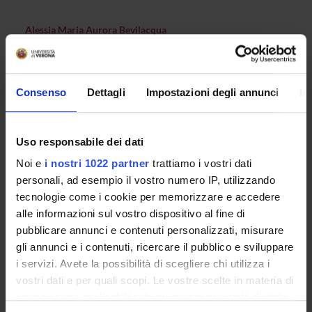
Alessia Maria Aurora Bevilacqua
Roberta Silva
Consenso
Dettagli
Impostazioni degli annunci
In
RECORDS AND DOCUMENTS
Uso responsabile dei dati
Noi e
i nostri 1022 partner
trattiamo i vostri dati
personali, ad esempio il vostro numero IP, utilizzando
ORGANISATION
tecnologie come i cookie per memorizzare e accedere
alle informazioni sul vostro dispositivo al fine di
GOVERNANCE
pubblicare annunci e contenuti personalizzati, misurare
gli annunci e i contenuti, ricercare il pubblico e sviluppare
COMMITTEES
i servizi. Avete la possibilità di scegliere chi utilizza i
DEPARTMENT ADMINISTRATION OFFICES
vostri dati e per quali scopi. Le vostre scelte in materia di
privacy sono applicabili solo su questa proprietà digitale
STUDENT ADMINISTRATION OFFICES