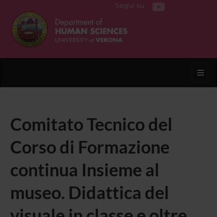
Segui su
Toggl
Comitato Tecnico del
Corso di Formazione
continua Insieme al
museo. Didattica del
visuale in classe e oltre