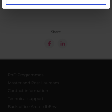
analizzare il nostro traffico. Condividiamo inoltre
informazioni sul modo in cui utilizzi il nostro sito con i
nostri partner che si occupano di analisi dei dati web,
pubblicità e social media, i quali potrebbero combinarle
con altre informazioni che hai fornito loro o che hanno
Share
raccolto dal tuo utilizzo dei loro servizi.
PhD Programmes
Master and Post Lauream
Contact information
Technical support
Back office Area - dbErw