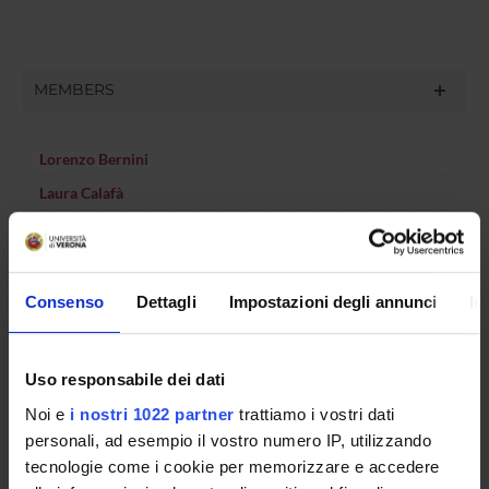
MEMBERS
Lorenzo Bernini
Laura Calafà
Rosanna Cima
Anna Maria Meneghini
Consenso
Dettagli
Impostazioni degli annunci
In
Valentina Moro
Simone Pernigo
Carlotta Saletti Salza
Uso responsabile dei dati
Sabrina Tosi Cambini
Noi e
i nostri 1022 partner
trattiamo i vostri dati
personali, ad esempio il vostro numero IP, utilizzando
tecnologie come i cookie per memorizzare e accedere