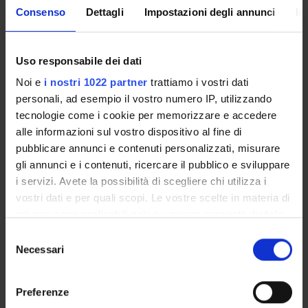
Consenso
Dettagli
Impostazioni degli annunci
In
MYUNIVR
Uso responsabile dei dati
Overview
Noi e
i nostri 1022 partner
trattiamo i vostri dati
personali, ad esempio il vostro numero IP, utilizzando
Enrolment Procedures and Admission Requirements
tecnologie come i cookie per memorizzare e accedere
Degree Programme
alle informazioni sul vostro dispositivo al fine di
Courses
pubblicare annunci e contenuti personalizzati, misurare
Notices
gli annunci e i contenuti, ricercare il pubblico e sviluppare
Governing bodies
i servizi. Avete la possibilità di scegliere chi utilizza i
Documents
vostri dati e per quali scopi. Le vostre scelte in materia di
privacy sono applicabili solo su questa proprietà digitale
in cui avete effettuato le vostre scelte. È possibile
STUDYING
Selezione
modificare o revocare il proprio consenso in qualsiasi
Necessari
del
COURSES
momento dalla Dichiarazione sui cookie o facendo clic
consenso
sull'icona di attivazione della privacy.
Preferenze
PHD PROGRAMMES AND POSTGRADUATE
TRAINING