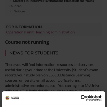
Master I in Inclusive Psychomotor Education for Young
Children
Notices
FOR INFORMATION
Operational unit: Teaching administration
Course not running
NEWS FOR STUDENTS
There you will find information, resources and services
useful during your time at the University (Student’s exam
record, your study plan on ESSE3, Distance Learning
courses, university email account, office forms,
administrative procedures, etc.). You can log into MyUnivr
with your GIA login details: only in this way will you be able
to receive notification of all the notices from your teachers
and your secretariat via email and also via the Univr app.