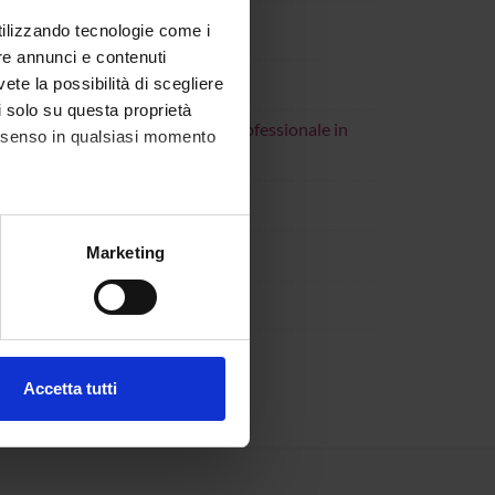
utilizzando tecnologie come i
re annunci e contenuti
vete la possibilità di scegliere
li solo su questa proprietà
ionamento e di Aggiornamento professionale in
consenso in qualsiasi momento
alche metro,
Marketing
e specifiche (impronte
ezione dettagli
. Puoi
Accetta tutti
l media e per analizzare il
ostri partner che si occupano
azioni che hai fornito loro o