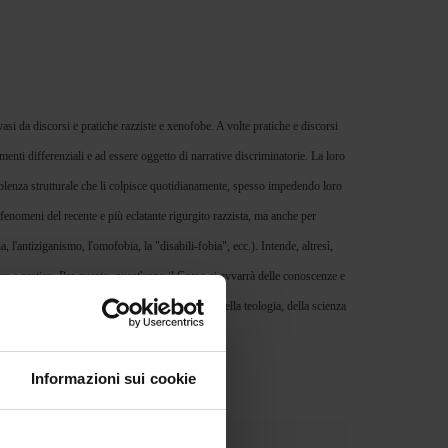
vasi da discorsi e pratiche razziste e xenofobe. A volte pratiche e discorsi
enti differenziali e ad essere oggetto di narrative discriminatorie. La loro
violenza strutturale che li colpisce quotidianamente, spesso impedendo loro
i fenomeni del recente e più eclatante rigurgito razzista, ma anche per
'antiziganismo, l'omofobia, la "disabili-fobia", ecc.). Intende, altresì,
rico e pratico. Per questo, quest'anno il Corso si avvarrà delle conoscenze e
assmediologia, dell'urbanistica, dell'economia, della teologia, della scienza
Informazioni sui cookie