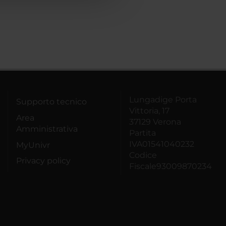
Lungadige Porta
Supporto tecnico
Vittoria, 17
Area
37129 Verona
Amministrativa
Partita
IVA01541040232
MyUnivr
Codice
Privacy policy
Fiscale93009870234