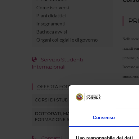
Come iscriversi
Piani didattici
PR
Insegnamenti
Bacheca avvisi
Organi collegiali e di governo
Nella socie
razzisti so
presenza, s
Servizio Studenti
Internazionali
l'accesso a
smascherare
proporre na
OFFERTA FORMATIVA
degli inseg
CORSI DI STUDIO
del peace-k
DOTTORATI, MASTER E
Consenso
FORMAZIONE SUPERIORE
SCH
Uso responsabile dei dati
Contatti