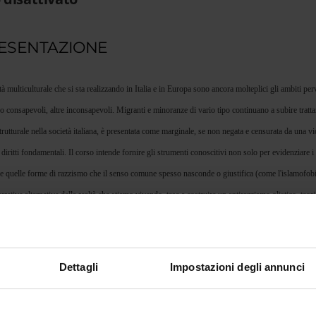
ESENTAZIONE
tà multiculturale che si sta realizzando in Italia e in Europa sono ancora molteplici gli ambiti per
no consapevoli, altre inconsapevoli. Migranti e minoranze di vario tipo continuano a subire trattam
trutturale nella società italiana, è presentata come marginale, se non negata e censurata da una 
i diritti fondamentali. Il corso intende fornire gli strumenti conoscitivi non solo per evidenziare 
 quelle forme di razzismo che il senso comune spesso nasconde o giustifica (come l'islamofobia, l
rrative alternative della realtà che stiamo vivendo, tese a costruire un antirazzismo olistico, teo
namenti più aggiornati nel campo dell'antropologia culturale, della psicologia, del diritto, della m
eeping.
Dettagli
Impostazioni degli annunci
EDA DEL CORSO