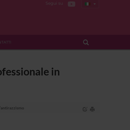
Segui su
TATTI
fessionale in
’antirazzismo