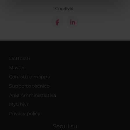
informazioni sul modo in cui utilizzi il nostro sito con i
Condividi
nostri partner che si occupano di analisi dei dati web,
pubblicità e social media, i quali potrebbero combinarle
con altre informazioni che hai fornito loro o che hanno
raccolto dal tuo utilizzo dei loro servizi.
Dottorati
Master
Contatti e mappa
Supporto tecnico
Area Amministrativa
MyUnivr
Privacy policy
Segui su