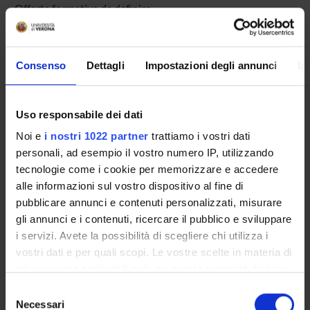
Offerta formativa da definire
ULTERIORI ATTIVITÀ DIDATTICHE
Consenso
Dettagli
Impostazioni degli annunci
In
Presentazione
Uso responsabile dei dati
Come iscriversi
Noi e
i nostri 1022 partner
trattiamo i vostri dati
Preparati con Univr
personali, ad esempio il vostro numero IP, utilizzando
Conoscenze iniziali - Saperi Minimi (OFA)
tecnologie come i cookie per memorizzare e accedere
Insegnamenti
alle informazioni sul vostro dispositivo al fine di
Calendario didattico
pubblicare annunci e contenuti personalizzati, misurare
Orario lezioni
gli annunci e i contenuti, ricercare il pubblico e sviluppare
Piani didattici
i servizi. Avete la possibilità di scegliere chi utilizza i
Calendario esami
vostri dati e per quali scopi. Le vostre scelte in materia di
privacy sono applicabili solo su questa proprietà digitale
Bacheca avvisi
in cui avete effettuato le vostre scelte. È possibile
Proposte tesi e stage
Selezione
modificare o revocare il proprio consenso in qualsiasi
Necessari
Organi collegiali e di governo
del