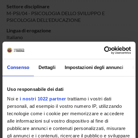
Settore disciplinare
M-PSI/04 - PSICOLOGIA DELLO SVILUPPO E
PSICOLOGIA DELL'EDUCAZIONE
Lingua di erogazione
Italiano
Periodo
PERIODO
dal 13-ott-2023 al 30-giu-2024.
Consenso
Dettagli
Impostazioni degli annunci
In
Avvisi relativi al corso
Seminari relativi al corso
Uso responsabile dei dati
ORARIO LEZIONI
Noi e
i nostri 1022 partner
trattiamo i vostri dati
personali, ad esempio il vostro numero IP, utilizzando
Vai all'orario delle lezioni
tecnologie come i cookie per memorizzare e accedere
alle informazioni sul vostro dispositivo al fine di
pubblicare annunci e contenuti personalizzati, misurare
gli annunci e i contenuti, ricercare il pubblico e sviluppare