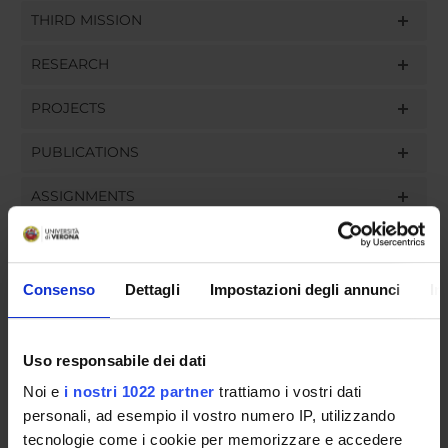
THIRD MISSION
RESEARCH
PROJECTS
PUBLICATIONS
ASSIGNMENTS
Consenso
Dettagli
Impostazioni degli annunci
In
ORGANISATION
GOVERNANCE
Uso responsabile dei dati
COMMITTEES
Noi e
i nostri 1022 partner
trattiamo i vostri dati
personali, ad esempio il vostro numero IP, utilizzando
DEPARTMENT ADMINISTRATION OFFICES
tecnologie come i cookie per memorizzare e accedere