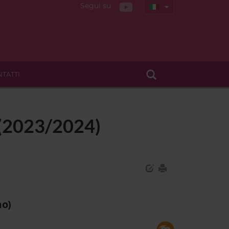
Segui su
TATTI
a (2023/2024)
mo)