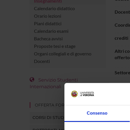
Insegnamenti
Calendario didattico
Docent
Orario lezioni
Piani didattici
Coordi
Calendario esami
crediti
Bacheca avvisi
Proposte tesi e stage
Altri co
Organi collegiali e di governo
offerto
Docenti
Settore
Servizio Studenti
Lingua 
Internazionali
Period
OFFERTA FORMATIVA
Consenso
ORAR
CORSI DI STUDIO