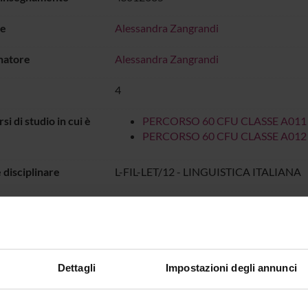
e
Alessandra Zangrandi
natore
Alessandra Zangrandi
4
rsi di studio in cui è
PERCORSO 60 CFU CLASSE A011
PERCORSO 60 CFU CLASSE A012
 disciplinare
L-FIL-LET/12 - LINGUISTICA ITALIANA
di erogazione
Italiano
o
DIDATTICA
dal 25-lug-2024 al 31-dic-2
Dettagli
Impostazioni degli annunci
IO LEZIONI