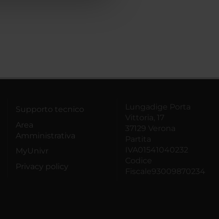
Lungadige Porta
Supporto tecnico
Vittoria, 17
Area
37129 Verona
Amministrativa
Partita
IVA01541040232
MyUnivr
Codice
Privacy policy
Fiscale93009870234