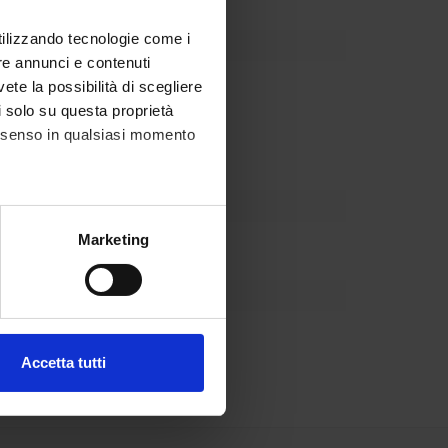
utilizzando tecnologie come i
re annunci e contenuti
vete la possibilità di scegliere
darie di primo e secondo grado.
li solo su questa proprietà
consenso in qualsiasi momento
alche metro,
Marketing
e specifiche (impronte
ezione dettagli
. Puoi
DPCM del 4 agosto 2024.
Accetta tutti
l media e per analizzare il
ostri partner che si occupano
azioni che hai fornito loro o