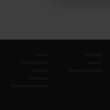
che hanno raccolto dal tuo uti
Home
Dottorati
Dipartimento
Master
Ricerca
Contatti e mappa
Didattica
Territorio e Società