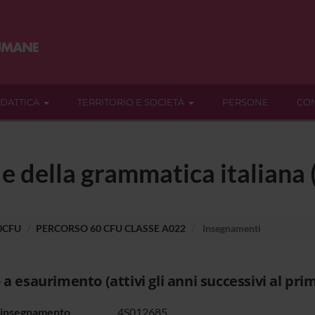
IDATTICA
TERRITORIO E SOCIETÀ
PERSONE
CON
a e della grammatica italian
60CFU
PERCORSO 60 CFU CLASSE A022
Insegnamenti
 a esaurimento (attivi gli anni successivi al pri
 insegnamento
4S012685