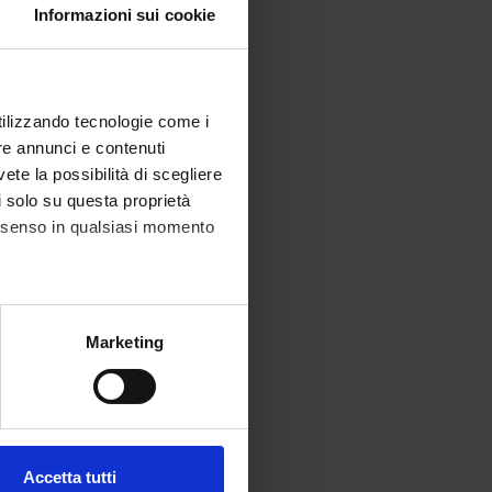
Informazioni sui cookie
utilizzando tecnologie come i
re annunci e contenuti
vete la possibilità di scegliere
li solo su questa proprietà
consenso in qualsiasi momento
alche metro,
Marketing
e specifiche (impronte
ezione dettagli
. Puoi
Accetta tutti