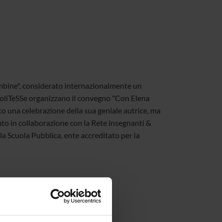
ambine", considerato internazionalmente un
 PoliTeSSe organizzano il convegno "Con Elena
to una celebrazione della sua geniale autrice, ma
ato in collaborazione con la Rete insegnanti &
a Scuola Pubblica, ente accreditato per la