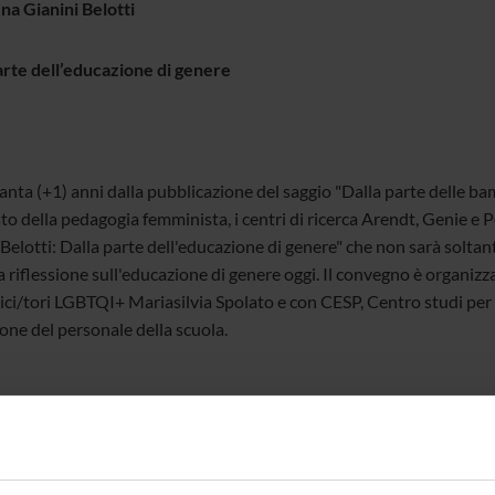
na Gianini Belotti
arte dell’educazione di genere
anta (+1) anni dalla pubblicazione del saggio "Dalla parte delle b
to della pedagogia femminista, i centri di ricerca Arendt, Genie e
Belotti: Dalla parte dell'educazione di genere" che non sarà soltan
 riflessione sull'educazione di genere oggi. Il convegno è organizz
ici/tori LGBTQI+ Mariasilvia Spolato e con CESP, Centro studi per l
one del personale della scuola.
 13 dicembre 2024 - dalle 8.45 alle 17.30