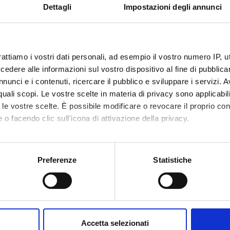
 e Messedaglia
Dettagli
Impostazioni degli annunci
rattiamo i vostri dati personali, ad esempio il vostro numero IP, 
dere alle informazioni sul vostro dispositivo al fine di pubblica
nunci e i contenuti, ricercare il pubblico e sviluppare i servizi. A
r quali scopi. Le vostre scelte in materia di privacy sono applicabi
to le vostre scelte. È possibile modificare o revocare il proprio 
 o facendo clic sull'icona di attivazione della privacy.
ACHMENTS
mo anche:
OGRAMMA
(pdf, it, 669 KB, 25/11/24)
oni sulla tua posizione geografica, con un'approssimazione di qu
Preferenze
Statistiche
spositivo, scansionandolo attivamente alla ricerca di caratteristich
aborati i tuoi dati personali e imposta le tue preferenze nella
s
mme Director
Lorenzo Bernini
consenso in qualsiasi momento dalla Dichiarazione sui cookie.
Accetta selezionati