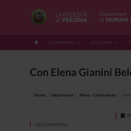
DEPARTMENT
RESEARCH
T
Con Elena Gianini Belo
Home
Department
News - Conferences
Con E
F
ORGANISATION