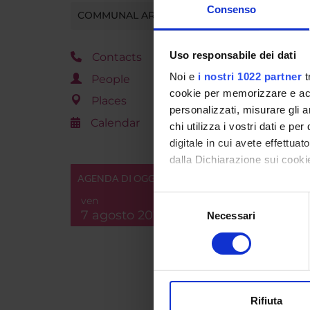
Aule T1
Consenso
COMMUNAL AREA
Uso responsabile dei dati
Contacts
Noi e
i nostri 1022 partner
t
People
cookie per memorizzare e acce
Places
personalizzati, misurare gli an
Calendar
chi utilizza i vostri dati e pe
digitale in cui avete effettua
dalla Dichiarazione sui cookie
AGENDA DI OGGI
ATT
Con il tuo consenso, vorrem
Selezione
ven
PR
raccogliere informazi
7 agosto 2026
Necessari
del
Identificare il tuo di
consenso
digitali).
Approfondisci come vengono el
Progra
modificare o ritirare il tuo 
Rifiuta