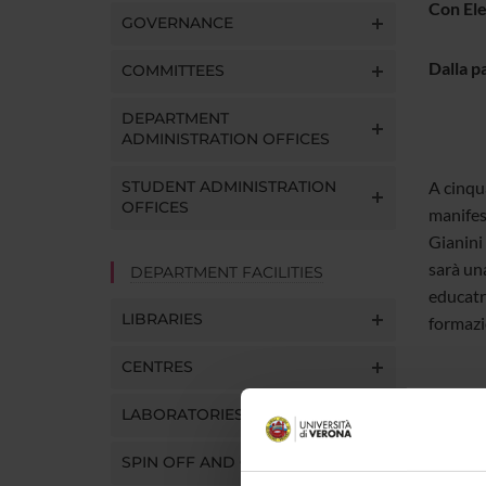
Con Ele
GOVERNANCE
Dalla p
COMMITTEES
DEPARTMENT
ADMINISTRATION OFFICES
STUDENT ADMINISTRATION
A cinqu
OFFICES
manifes
Gianini 
sarà una
DEPARTMENT FACILITIES
educatr
LIBRARIES
formazi
CENTRES
LABORATORIES
venerdì
SPIN OFF AND COMPANIES