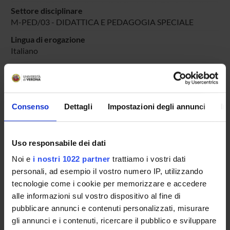
Settore disciplinare
M-PED/03 - DIDATTICA E PEDAGOGIA SPECIALE
Lingua di erogazione
Italiano
Periodo
PERIODO DIDATTICO
dal 23-set-2022 al 30-giu-2023.
Avvisi relativi al corso
Consenso
Dettagli
Impostazioni degli annunci
In
Seminari relativi al corso
Uso responsabile dei dati
ORARIO LEZIONI
Noi e
i nostri 1022 partner
trattiamo i vostri dati
Vai all'orario delle lezioni
personali, ad esempio il vostro numero IP, utilizzando
tecnologie come i cookie per memorizzare e accedere
alle informazioni sul vostro dispositivo al fine di
pubblicare annunci e contenuti personalizzati, misurare
gli annunci e i contenuti, ricercare il pubblico e sviluppare
Presentazione