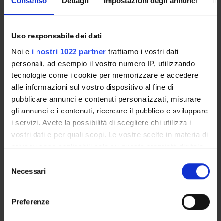
Consenso
Dettagli
Impostazioni degli annunci
In
Professore associato
Carlo Chiurco
Uso responsabile dei dati
Professore associato (Dipartimento Ingegneria per la
medicina di innovazione)
Noi e
i nostri 1022 partner
trattiamo i vostri dati
Paola Di Nicola
personali, ad esempio il vostro numero IP, utilizzando
Professore a contratto
tecnologie come i cookie per memorizzare e accedere
Luigina Mortari
alle informazioni sul vostro dispositivo al fine di
Professore ordinario
pubblicare annunci e contenuti personalizzati, misurare
Davide Poggi
gli annunci e i contenuti, ricercare il pubblico e sviluppare
Professore associato
i servizi. Avete la possibilità di scegliere chi utilizza i
vostri dati e per quali scopi. Le vostre scelte in materia di
Lorenzo Vitale
Cultore della materia
privacy sono applicabili solo su questa proprietà digitale
in cui avete effettuato le vostre scelte. È possibile
Selezione
modificare o revocare il proprio consenso in qualsiasi
Necessari
del
momento dalla Dichiarazione sui cookie o facendo clic
COMPETENZE
consenso
sull'icona di attivazione della privacy.
Preferenze
LABORATORI E CENTRI DI RICERCA
Con il tuo consenso, vorremmo anche: