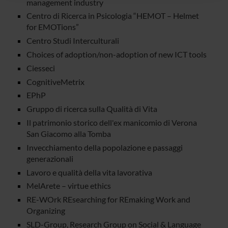
management industry
raccolto dal tuo utilizzo dei loro servizi.
Centro di Ricerca in Psicologia “HEMOT – Helmet
for EMOTions”
Centro Studi Interculturali
Choices of adoption/non-adoption of new ICT tools
Ciesseci
CognitiveMetrix
EPhP
Gruppo di ricerca sulla Qualità di Vita
Il patrimonio storico dell'ex manicomio di Verona
San Giacomo alla Tomba
Invecchiamento della popolazione e passaggi
generazionali
Lavoro e qualità della vita lavorativa
MelArete – virtue ethics
RE-WOrk REsearching for REmaking Work and
Organizing
SLD-Group, Research Group on Social & Language