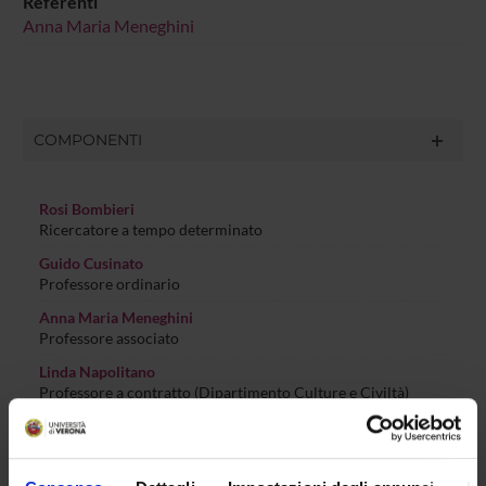
Referenti
Anna Maria Meneghini
COMPONENTI
Rosi Bombieri
Ricercatore a tempo determinato
Guido Cusinato
Professore ordinario
Anna Maria Meneghini
Professore associato
Linda Napolitano
Professore a contratto (Dipartimento Culture e Civiltà)
Federica Valbusa
Professore associato
Debora Viviani