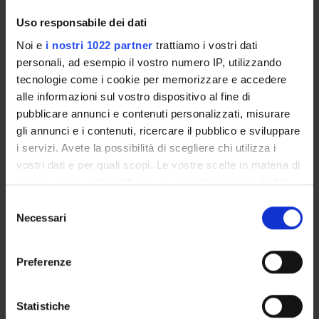
Enti o Aziende Partner
Uso responsabile dei dati
Comune di Verona
Noi e
i nostri 1022 partner
trattiamo i vostri dati
Aree scientifiche coinvolte
personali, ad esempio il vostro numero IP, utilizzando
AREA MIN. 14 - Scienze politiche e sociali
tecnologie come i cookie per memorizzare e accedere
Categoria prevalente
alle informazioni sul vostro dispositivo al fine di
Altre iniziative di Public Engagement: Altre iniziative di
pubblicare annunci e contenuti personalizzati, misurare
Public Engagement
gli annunci e i contenuti, ricercare il pubblico e sviluppare
i servizi. Avete la possibilità di scegliere chi utilizza i
vostri dati e per quali scopi. Le vostre scelte in materia di
Sustainable Development Goals - SDGs
privacy sono applicabili solo su questa proprietà digitale
in cui avete effettuato le vostre scelte. È possibile
Selezione
Questa iniziativa contribuisce al perseguimento degli
modificare o revocare il proprio consenso in qualsiasi
Necessari
del
Obiettivi di Sviluppo Sostenibile dell'Agenda 2030
momento dalla Dichiarazione sui cookie o facendo clic
consenso
dell'ONU
.
sull'icona di attivazione della privacy.
Maggiori informazioni su
www.univr.it/sostenibilita
Preferenze
Con il tuo consenso, vorremmo anche:
raccogliere informazioni sulla tua posizione
Statistiche