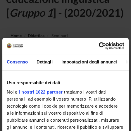
[
Gruppo 1
] - (2020/2021)
Home
Didattica
Seminari
Non è stato trovato alcun seminario relativo
all'insegnamento Laboratorio - Didattica speciale: codici
Consenso
Dettagli
Impostazioni degli annunci
In
comunicativi della educazione linguistica.
Uso responsabile dei dati
Noi e
i nostri 1022 partner
trattiamo i vostri dati
OFFERTA FORMATIVA
personali, ad esempio il vostro numero IP, utilizzando
CORSI DI STUDIO
tecnologie come i cookie per memorizzare e accedere
alle informazioni sul vostro dispositivo al fine di
DOTTORATI, MASTER E FORMAZIONE SUPERIORE
pubblicare annunci e contenuti personalizzati, misurare
gli annunci e i contenuti, ricercare il pubblico e sviluppare