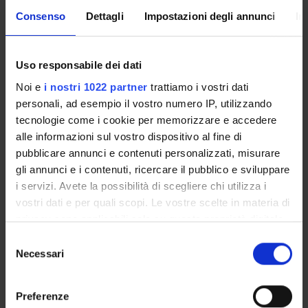
Consenso
Dettagli
Impostazioni degli annunci
In
Overview
Enrolment Policy
Courses
Uso responsabile dei dati
Academic Calendar
Noi e
i nostri 1022 partner
trattiamo i vostri dati
Lesson timetable
personali, ad esempio il vostro numero IP, utilizzando
Degree Programme
tecnologie come i cookie per memorizzare e accedere
Exam calendar
alle informazioni sul vostro dispositivo al fine di
Notices
pubblicare annunci e contenuti personalizzati, misurare
Thesis and internship proposals
gli annunci e i contenuti, ricercare il pubblico e sviluppare
Governing bodies
i servizi. Avete la possibilità di scegliere chi utilizza i
Faculty staff
vostri dati e per quali scopi. Le vostre scelte in materia di
privacy sono applicabili solo su questa proprietà digitale
in cui avete effettuato le vostre scelte. È possibile
Selezione
STUDYING
modificare o revocare il proprio consenso in qualsiasi
Necessari
del
momento dalla Dichiarazione sui cookie o facendo clic
COURSES
consenso
sull'icona di attivazione della privacy.
Preferenze
PHD PROGRAMMES AND POSTGRADUATE