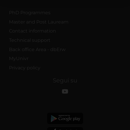
con altre informazioni che hai fornito loro o che hanno
raccolto dal tuo utilizzo dei loro servizi.
PhD Programmes
Master and Post Lauream
Contact information
Technical support
Back office Area - dbErw
MyUnivr
Privacy policy
Segui su