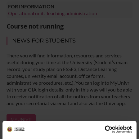
FOR INFORMATION
Operational unit: Teaching administration
Course not running
NEWS FOR STUDENTS
There you will find information, resources and services
useful during your time at the University (Student’s exam
record, your study plan on ESSE3, Distance Learning
courses, university email account, office forms,
administrative procedures, etc.). You can log into MyUnivr
with your GIA login details: only in this way will you be able
to receive notification of all the notices from your teachers
and your secretariat via email and also via the Univr app.
MYUNIVR