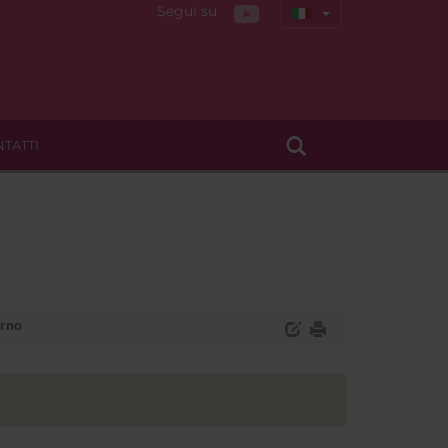
Segui su
TATTI
erno