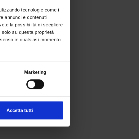
utilizzando tecnologie come i
re annunci e contenuti
vete la possibilità di scegliere
li solo su questa proprietà
consenso in qualsiasi momento
alche metro,
Marketing
e specifiche (impronte
ezione dettagli
. Puoi
Accetta tutti
l media e per analizzare il
ostri partner che si occupano
azioni che hai fornito loro o