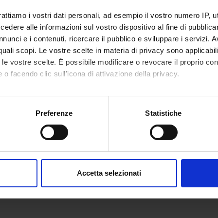
rattiamo i vostri dati personali, ad esempio il vostro numero IP, 
dere alle informazioni sul vostro dispositivo al fine di pubblica
nunci e i contenuti, ricercare il pubblico e sviluppare i servizi. A
r quali scopi. Le vostre scelte in materia di privacy sono applicabi
to le vostre scelte. È possibile modificare o revocare il proprio 
 o facendo clic sull'icona di attivazione della privacy.
mo anche:
oni sulla tua posizione geografica, con un'approssimazione di qu
Preferenze
Statistiche
spositivo, scansionandolo attivamente alla ricerca di caratteristich
aborati i tuoi dati personali e imposta le tue preferenze nella
s
consenso in qualsiasi momento dalla Dichiarazione sui cookie.
Accetta selezionati
nalizzare contenuti ed annunci, per fornire funzionalità dei socia
inoltre informazioni sul modo in cui utilizzi il nostro sito con i n
icità e social media, i quali potrebbero combinarle con altre inform
lizzo dei loro servizi.