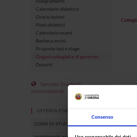
Insegnamenti
Calendario didattico
Orario lezioni
Collegi
Piani didattici
Calendario esami
Bacheca avvisi
Proposte tesi e stage
Organi collegiali e di governo
Docenti
Servizio Studenti
Internazionali
OFFERTA FORMATIVA
Consenso
CORSI DI STUDIO
Uso responsabile dei dati