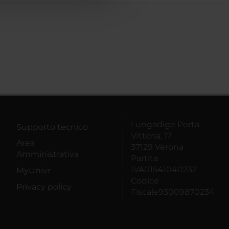
Lungadige Porta
Supporto tecnico
Vittoria, 17
Area
37129 Verona
Amministrativa
Partita
IVA01541040232
MyUnivr
Codice
Privacy policy
Fiscale93009870234