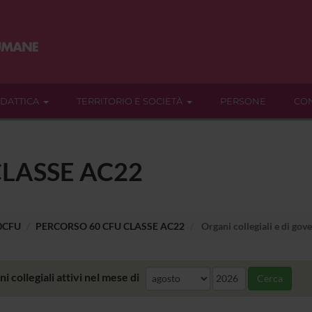
IDATTICA
TERRITORIO E SOCIETÀ
PERSONE
CON
CLASSE AC22
60CFU
PERCORSO 60 CFU CLASSE AC22
Organi collegiali e di gov
i collegiali attivi nel mese di
Cerca