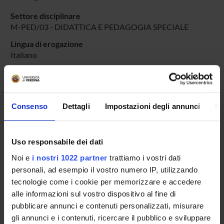
Settore disciplinare
M-PED/03 - DIDATTICA E PEDAGOGIA SPECIALE
Lingua di erogazione
Italiano
Periodo
DIDATTICA SOSTEGNO
dal 25-ott-2025 al 30-giu-2025.
Consenso
Dettagli
Impostazioni degli annunci
In
Avvisi relativi al corso
Seminari relativi al corso
Uso responsabile dei dati
ORARIO LEZIONI
Noi e
i nostri 1022 partner
trattiamo i vostri dati
personali, ad esempio il vostro numero IP, utilizzando
Vai all'orario delle lezioni
tecnologie come i cookie per memorizzare e accedere
alle informazioni sul vostro dispositivo al fine di
pubblicare annunci e contenuti personalizzati, misurare
gli annunci e i contenuti, ricercare il pubblico e sviluppare
Presentazione