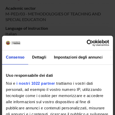
Academic sector
M-PED/03 - METHODOLOGIES OF TEACHING AND
SPECIAL EDUCATION
Language of instruction
Italian
Period
DIDATTICA SOSTEGNO
dal Oct 25, 2025 al Jun 30, 2025.
Consenso
Dettagli
Impostazioni degli annunci
In
Course news
Seminars related to the course
Uso responsabile dei dati
LESSON TIMETABLE
Noi e
i nostri 1022 partner
trattiamo i vostri dati
personali, ad esempio il vostro numero IP, utilizzando
Go to lesson schedule
tecnologie come i cookie per memorizzare e accedere
alle informazioni sul vostro dispositivo al fine di
pubblicare annunci e contenuti personalizzati, misurare
gli annunci e i contenuti, ricercare il pubblico e sviluppare