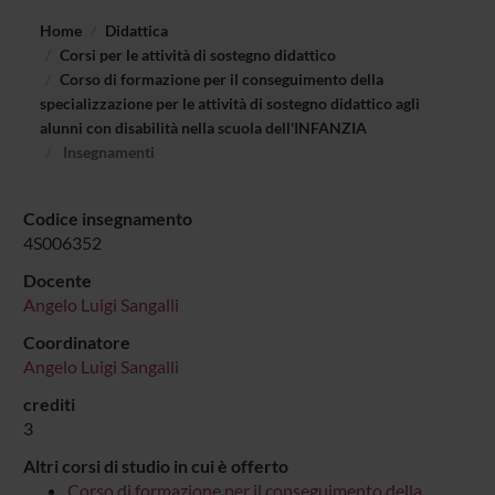
Home
Didattica
Corsi per le attività di sostegno didattico
Corso di formazione per il conseguimento della
specializzazione per le attività di sostegno didattico agli
alunni con disabilità nella scuola dell'INFANZIA
Insegnamenti
Codice insegnamento
4S006352
Docente
Angelo Luigi Sangalli
Coordinatore
Angelo Luigi Sangalli
crediti
3
Altri corsi di studio in cui è offerto
Corso di formazione per il conseguimento della