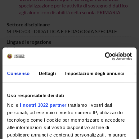
specializzazione per le attività di sostegno didattico
agli alunni con disabilità nella scuola PRIMARIA
Settore disciplinare
M-PED/03 - DIDATTICA E PEDAGOGIA SPECIALE
Lingua di erogazione
Italiano
Periodo
DIDATTICA SOSTEGNO
dal 25-ott-2025 al 30-giu-2025.
Consenso
Dettagli
Impostazioni degli annunci
In
Avvisi relativi al corso
Seminari relativi al corso
Uso responsabile dei dati
Noi e
i nostri 1022 partner
trattiamo i vostri dati
ORARIO LEZIONI
personali, ad esempio il vostro numero IP, utilizzando
tecnologie come i cookie per memorizzare e accedere
Vai all'orario delle lezioni
alle informazioni sul vostro dispositivo al fine di
pubblicare annunci e contenuti personalizzati, misurare