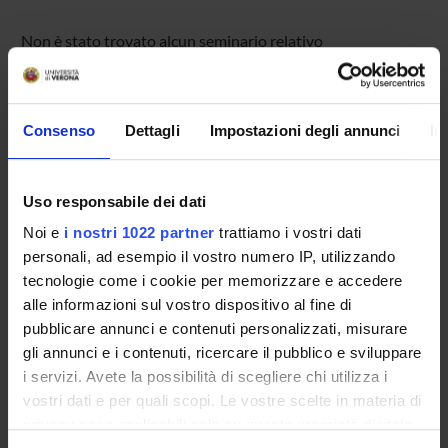
Non è stato trovato alcun seminario relativo
all'insegnamento Metodologia della storia dell'arte.
Consenso
Dettagli
Impostazioni degli annunci
In
OFFERTA FORMATIVA
CORSI DI STUDIO
Uso responsabile dei dati
Noi e
i nostri 1022 partner
trattiamo i vostri dati
DOTTORATI, MASTER E FORMAZIONE SUPERIORE
personali, ad esempio il vostro numero IP, utilizzando
tecnologie come i cookie per memorizzare e accedere
Contatti
alle informazioni sul vostro dispositivo al fine di
Persone
pubblicare annunci e contenuti personalizzati, misurare
gli annunci e i contenuti, ricercare il pubblico e sviluppare
Luoghi
i servizi. Avete la possibilità di scegliere chi utilizza i
Calendario
vostri dati e per quali scopi. Le vostre scelte in materia di
privacy sono applicabili solo su questa proprietà digitale