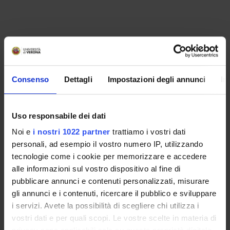
Consenso
Dettagli
Impostazioni degli annunci
In
Uso responsabile dei dati
Noi e
i nostri 1022 partner
trattiamo i vostri dati
personali, ad esempio il vostro numero IP, utilizzando
LUOGHI DI INTERESSE
tecnologie come i cookie per memorizzare e accedere
alle informazioni sul vostro dispositivo al fine di
pubblicare annunci e contenuti personalizzati, misurare
gli annunci e i contenuti, ricercare il pubblico e sviluppare
i servizi. Avete la possibilità di scegliere chi utilizza i
vostri dati e per quali scopi. Le vostre scelte in materia di