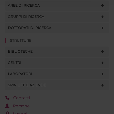
con altre informazioni che hai fornito loro o che hanno
AREE DI RICERCA
raccolto dal tuo utilizzo dei loro servizi.
GRUPPI DI RICERCA
DOTTORATI DI RICERCA
STRUTTURE
BIBLIOTECHE
CENTRI
LABORATORI
SPIN OFF E AZIENDE
Contatti
Persone
Luoghi