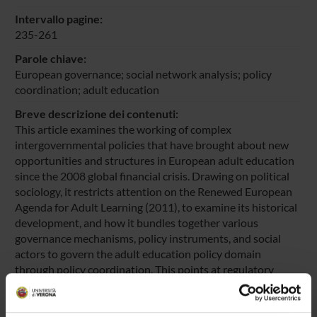
Intervallo pagine:
235-261
Parole chiave:
European governance; social network analysis; policy
coordination; adult education
Breve descrizione dei contenuti:
This article examines the working of complex
intergovernmental policies that have brought about new
opportunities and structures in European adult education
since the 2008 global financial crisis. Drawing on political
sociology, it restricts attention on the Renewed European
Agenda for Adult Learning (2011), to examine its historical
development, and how it bundles together various
governance mechanisms, policy instruments, and social
actors to govern the adult education policy domain
through policy coordination. This points at regulatory
politics as a distinctive quality of European governance in
adult education. Then, through Social Network Analysis, it
explores in depth one of its policy instrument (i.e.,