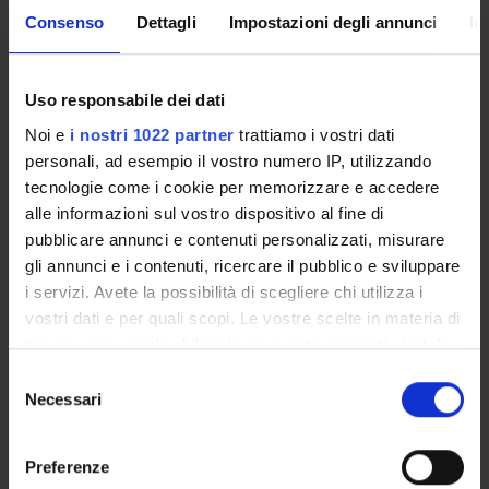
coordinated working groups/networks) and the form of
Consenso
Dettagli
Impostazioni degli annunci
In
network governance it creates. This analysis pinpoints at
the comparative advantage of some organizations (i.e., the
ministries of Latvia, Finland and Belgium), which partake in
Uso responsabile dei dati
this form of network governance. This produces
Noi e
i nostri 1022 partner
trattiamo i vostri dati
unpredictable contingency in EU policy coordination.
personali, ad esempio il vostro numero IP, utilizzando
Pagina Web:
tecnologie come i cookie per memorizzare e accedere
http://www.rela.ep.liu.se/issues/10.3384_rela.2000-
alle informazioni sul vostro dispositivo al fine di
7426.2020112/844/rela_844.pdf
pubblicare annunci e contenuti personalizzati, misurare
Id prodotto:
gli annunci e i contenuti, ricercare il pubblico e sviluppare
111049
i servizi. Avete la possibilità di scegliere chi utilizza i
vostri dati e per quali scopi. Le vostre scelte in materia di
Handle IRIS:
privacy sono applicabili solo su questa proprietà digitale
11562/1003220
in cui avete effettuato le vostre scelte. È possibile
Selezione
ultima modifica:
modificare o revocare il proprio consenso in qualsiasi
Necessari
del
8 novembre 2022
momento dalla Dichiarazione sui cookie o facendo clic
consenso
Citazione bibliografica:
sull'icona di attivazione della privacy.
Preferenze
Milana, Marcella
;
Tronca, Luigi
; Klatt, Gosia
,
European