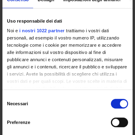
coordinated working groups/networks) and the form of
network governance it creates. This analysis pinpoints at
the comparative advantage of some organizations (i.e., the
Uso responsabile dei dati
ministries of Latvia, Finland and Belgium), which partake in
Noi e
i nostri 1022 partner
trattiamo i vostri dati
this form of network governance. This produces
personali, ad esempio il vostro numero IP, utilizzando
unpredictable contingency in EU policy coordination.
tecnologie come i cookie per memorizzare e accedere
Web page:
alle informazioni sul vostro dispositivo al fine di
http://www.rela.ep.liu.se/issues/10.3384_rela.2000-
pubblicare annunci e contenuti personalizzati, misurare
7426.2020112/844/rela_844.pdf
gli annunci e i contenuti, ricercare il pubblico e sviluppare
Product ID:
i servizi. Avete la possibilità di scegliere chi utilizza i
111049
vostri dati e per quali scopi. Le vostre scelte in materia di
privacy sono applicabili solo su questa proprietà digitale
Handle IRIS:
in cui avete effettuato le vostre scelte. È possibile
11562/1003220
Selezione
modificare o revocare il proprio consenso in qualsiasi
Necessari
del
Last Modified:
momento dalla Dichiarazione sui cookie o facendo clic
consenso
November 8, 2022
sull'icona di attivazione della privacy.
Preferenze
Bibliographic citation:
Milana, Marcella
;
Tronca, Luigi
; Klatt, Gosia
,
European
Con il tuo consenso, vorremmo anche: