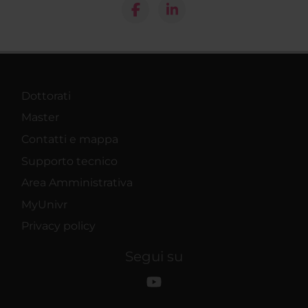
Dottorati
Master
Contatti e mappa
Supporto tecnico
Area Amministrativa
MyUnivr
Privacy policy
Segui su