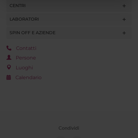
CENTRI
pubblicità e social media, i quali potrebbero combinarle
con altre informazioni che hai fornito loro o che hanno
LABORATORI
raccolto dal tuo utilizzo dei loro servizi.
SPIN OFF E AZIENDE
Contatti
Persone
Luoghi
Calendario
Condividi