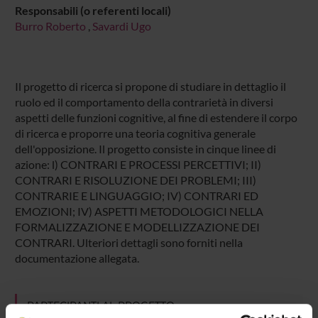
Responsabili (o referenti locali)
Burro Roberto
,
Savardi Ugo
Il progetto di ricerca si propone di studiare in dettaglio il
ruolo ed il comportamento della contrarietà in diversi
aspetti delle funzioni cognitive, al fine di estendere il corpo
di ricerca e proporre una teoria cognitiva generale
dell'opposizione. Il progetto consiste in cinque linee di
azione: l) CONTRARI E PROCESSI PERCETTIVI; II)
CONTRARI E RISOLUZIONE DEI PROBLEMI; III)
CONTRARIE E LINGUAGGIO; IV) CONTRARI ED
EMOZIONI; IV) ASPETTI METODOLOGICI NELLA
FORMALIZZAZIONE E MODELLIZZAZIONE DEI
CONTRARI. Ulteriori dettagli sono forniti nella
documentazione allegata.
PARTECIPANTI AL PROGETTO