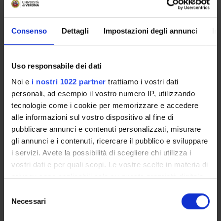
Erika Branchini
Professore a contratto
Consenso
Dettagli
Impostazioni degli annunci
In
Roberto Burro
Professore associato
Uso responsabile dei dati
Ugo Savardi
Noi e
i nostri 1022 partner
trattiamo i vostri dati
personali, ad esempio il vostro numero IP, utilizzando
tecnologie come i cookie per memorizzare e accedere
COLLABORATORI ESTERNI
alle informazioni sul vostro dispositivo al fine di
pubblicare annunci e contenuti personalizzati, misurare
Ivana Bianchi
gli annunci e i contenuti, ricercare il pubblico e sviluppare
Università Macerata Scienze dell'educazione e formazione
i servizi. Avete la possibilità di scegliere chi utilizza i
professore associato
vostri dati e per quali scopi. Le vostre scelte in materia di
privacy sono applicabili solo su questa proprietà digitale
Allegati
in cui avete effettuato le vostre scelte. È possibile
Selezione
modificare o revocare il proprio consenso in qualsiasi
Necessari
del
Allegati
momento dalla Dichiarazione sui cookie o facendo clic
consenso
How the human mind makes use of contraries in