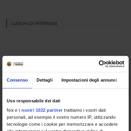
LUOGHI DI INTERESSE
Consenso
Dettagli
Impostazioni degli annunci
In
Uso responsabile dei dati
Noi e
i nostri 1022 partner
trattiamo i vostri dati
personali, ad esempio il vostro numero IP, utilizzando
tecnologie come i cookie per memorizzare e accedere