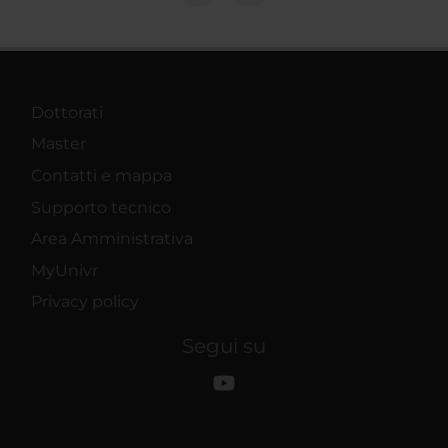
Dottorati
Master
Contatti e mappa
Supporto tecnico
Area Amministrativa
MyUnivr
Privacy policy
Segui su