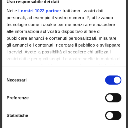
Uso responsabile dei dati
nell’ambito delle attività trasversali di Citizen engagement
Noi e
i nostri 1022 partner
trattiamo i vostri dati
del progetto PNRR iNEST
personali, ad esempio il vostro numero IP, utilizzando
Prevalent Category
tecnologie come i cookie per memorizzare e accedere
Attività di coinvolgimento e interazione con il mondo della
alle informazioni sul vostro dispositivo al fine di
scuola: Attività di coinvolgimento e interazione con il
pubblicare annunci e contenuti personalizzati, misurare
mondo della scuola
gli annunci e i contenuti, ricercare il pubblico e sviluppare
i servizi. Avete la possibilità di scegliere chi utilizza i
vostri dati e per quali scopi. Le vostre scelte in materia di
Sustainable Development Goals - SDGs
privacy sono applicabili solo su questa proprietà digitale
in cui avete effettuato le vostre scelte. È possibile
Selezione
Questa iniziativa contribuisce al perseguimento degli
modificare o revocare il proprio consenso in qualsiasi
Necessari
del
Obiettivi di Sviluppo Sostenibile dell'Agenda 2030
momento dalla Dichiarazione sui cookie o facendo clic
consenso
dell'ONU
.
sull'icona di attivazione della privacy.
Maggiori informazioni su
www.univr.it/sostenibilita
Preferenze
Con il tuo consenso, vorremmo anche:
raccogliere informazioni sulla tua posizione
Statistiche
geografica, con un'approssimazione di qualche