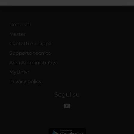
con altre informazioni che hai fornito loro o che hanno
raccolto dal tuo utilizzo dei loro servizi.
Dottorati
Master
Contatti e mappa
Supporto tecnico
Area Amministrativa
MyUnivr
Privacy policy
Segui su