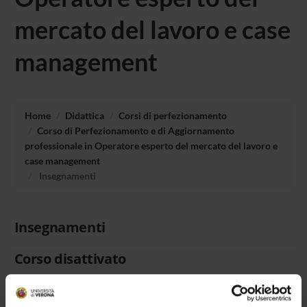
mercato del lavoro e case
management
Home
Didattica
Corsi di perfezionamento
Corso di Perfezionamento e di Aggiornamento
professionale in Operatore esperto del mercato del lavoro e
case management
Insegnamenti
Insegnamenti
Corso disattivato
Anno accademico: