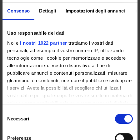
Consenso
Dettagli
Impostazioni degli annunci
In
Cerca
Uso responsabile dei dati
Noi e
i nostri 1022 partner
trattiamo i vostri dati
Offerta formativa da definire
personali, ad esempio il vostro numero IP, utilizzando
ULTERIORI ATTIVITÀ DIDATTICHE
tecnologie come i cookie per memorizzare e accedere
alle informazioni sul vostro dispositivo al fine di
pubblicare annunci e contenuti personalizzati, misurare
gli annunci e i contenuti, ricercare il pubblico e sviluppare
i servizi. Avete la possibilità di scegliere chi utilizza i
Presentazione
vostri dati e per quali scopi. Le vostre scelte in materia di
Come iscriversi
privacy sono applicabili solo su questa proprietà digitale
Piani didattici
in cui avete effettuato le vostre scelte. È possibile
Selezione
Insegnamenti
modificare o revocare il proprio consenso in qualsiasi
Necessari
del
Bacheca avvisi
momento dalla Dichiarazione sui cookie o facendo clic
consenso
sull'icona di attivazione della privacy.
Organi collegiali e di governo
Preferenze