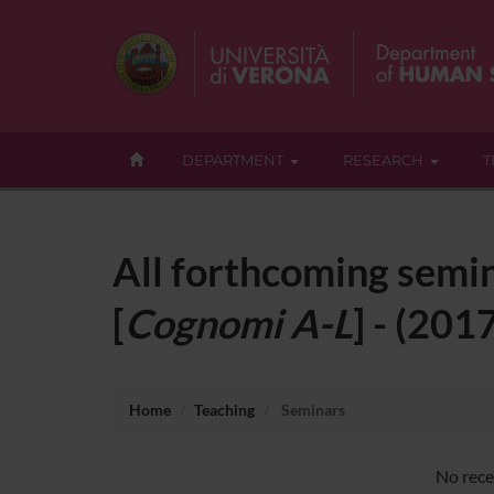
DEPARTMENT
RESEARCH
T
All forthcoming semi
[
Cognomi A-L
] - (20
Home
Teaching
Seminars
No rece