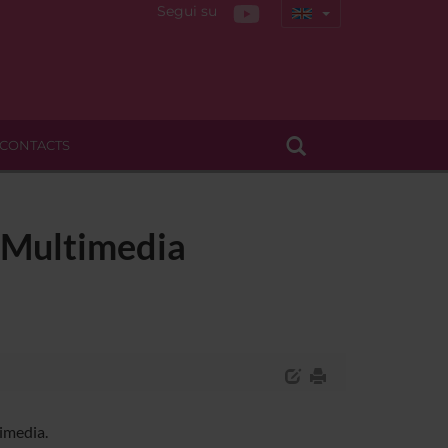
Segui su
CONTACTS
d Multimedia
imedia.