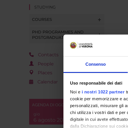
STUDYING
COURSES
PHD PROGRAMMES AND
POSTGRADUATE TRAINING
Contacts
People
Consenso
Places
Calendar
Uso responsabile dei dati
Noi e
i nostri 1022 partner
t
cookie per memorizzare e acce
AGENDA DI OGGI
personalizzati, misurare gli an
chi utilizza i vostri dati e pe
gio
6 agosto 2026
digitale in cui avete effettua
dalla Dichiarazione sui cookie