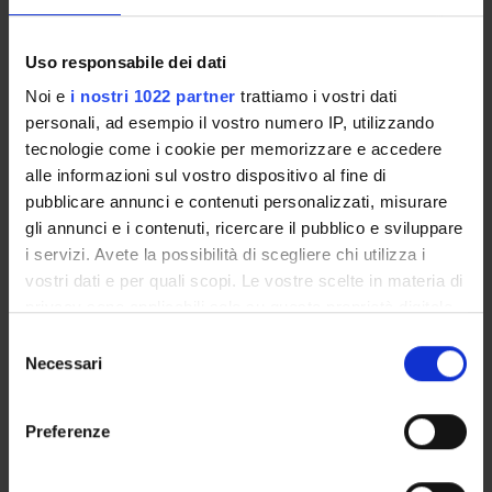
Calendario didattico
Orario lezioni
Piani didattici
Uso responsabile dei dati
Calendario esami
Noi e
i nostri 1022 partner
trattiamo i vostri dati
Bacheca avvisi
personali, ad esempio il vostro numero IP, utilizzando
Proposte tesi e stage
tecnologie come i cookie per memorizzare e accedere
Organi collegiali e di governo
alle informazioni sul vostro dispositivo al fine di
Docenti
pubblicare annunci e contenuti personalizzati, misurare
gli annunci e i contenuti, ricercare il pubblico e sviluppare
Documenti
i servizi. Avete la possibilità di scegliere chi utilizza i
vostri dati e per quali scopi. Le vostre scelte in materia di
OFFERTA FORMATIVA
privacy sono applicabili solo su questa proprietà digitale
in cui avete effettuato le vostre scelte. È possibile
Selezione
CORSI DI STUDIO
modificare o revocare il proprio consenso in qualsiasi
Necessari
del
momento dalla Dichiarazione sui cookie o facendo clic
consenso
DOTTORATI, MASTER E FORMAZIONE SUPERIORE
sull'icona di attivazione della privacy.
Preferenze
Contatti
Con il tuo consenso, vorremmo anche:
Persone