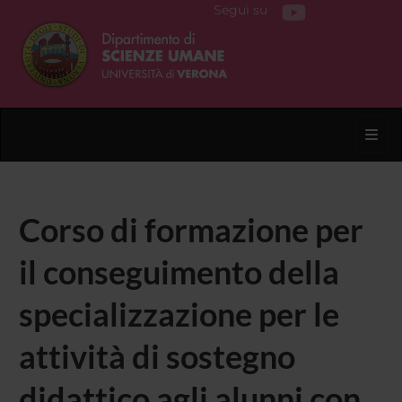
Segui su
Toggl
Corso di formazione per
il conseguimento della
specializzazione per le
attività di sostegno
didattico agli alunni con