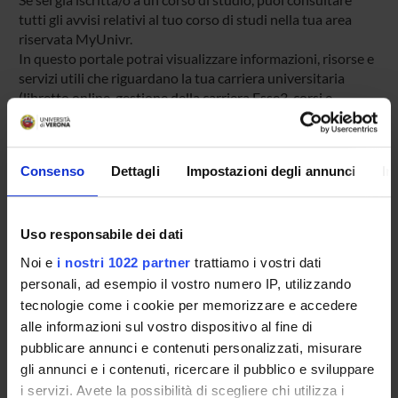
tutti gli avvisi relativi al tuo corso di studi nella tua area
riservata MyUnivr.
In questo portale potrai visualizzare informazioni, risorse e
servizi utili che riguardano la tua carriera universitaria
(libretto online, gestione della carriera Esse3, corsi e-
learning, email istituzionale, modulistica di segreteria,
procedure amministrative, ecc.).
Entra in MyUnivr con le tue credenziali GIA: solo così
Consenso
Dettagli
Impostazioni degli annunci
In
potrai ricevere notifica di tutti gli avvisi dei tuoi docenti e
della tua segreteria via mail e anche tramite l'app Univr.
Uso responsabile dei dati
MYUNIVR
Noi e
i nostri 1022 partner
trattiamo i vostri dati
personali, ad esempio il vostro numero IP, utilizzando
tecnologie come i cookie per memorizzare e accedere
Presentazione
alle informazioni sul vostro dispositivo al fine di
Come iscriversi
pubblicare annunci e contenuti personalizzati, misurare
Insegnamenti
gli annunci e i contenuti, ricercare il pubblico e sviluppare
i servizi. Avete la possibilità di scegliere chi utilizza i
Calendario didattico