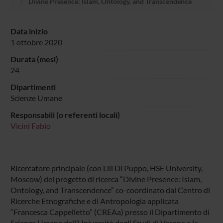
Divine Presence: Islam, Ontology, and Transcendence
Data inizio
1 ottobre 2020
Durata (mesi)
24
Dipartimenti
Scienze Umane
Responsabili (o referenti locali)
Vicini Fabio
Ricercatore principale (con Lili Di Puppo, HSE University,
Moscow) del progetto di ricerca “Divine Presence: Islam,
Ontology, and Transcendence” co-coordinato dal Centro di
Ricerche Etnografiche e di Antropologia applicata
“Francesca Cappelletto” (CREAa) presso il Dipartimento di
Scienze Umane dell’Università degli Studi di Verona e la