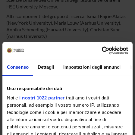
HSE University, Moscow.
Altri componenti del gruppo di ricerca: Ismail Fajrie Alatas
(New York University), Maria Louw (Aarhus University),
Annika Schmeding (Harvard University), Christian Suhr
(Aarhus University)
PARTECIPANTI AL PROGETTO
Consenso
Dettagli
Impostazioni degli annunci
In
Fabio Vicini
Professore associato
Uso responsabile dei dati
Noi e
i nostri 1022 partner
trattiamo i vostri dati
AREE DI RICERCA COINVOLTE DAL PROGETTO
personali, ad esempio il vostro numero IP, utilizzando
tecnologie come i cookie per memorizzare e accedere
Società inclusive e pratiche di cittadinanza
Sociology and anthropology
alle informazioni sul vostro dispositivo al fine di
pubblicare annunci e contenuti personalizzati, misurare
gli annunci e i contenuti, ricercare il pubblico e sviluppare