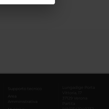
ostri partner che si occupano
azioni che hai fornito loro o
Lungadige Porta
Supporto tecnico
Vittoria, 17
Area
37129 Verona
Amministrativa
Partita
IVA01541040232