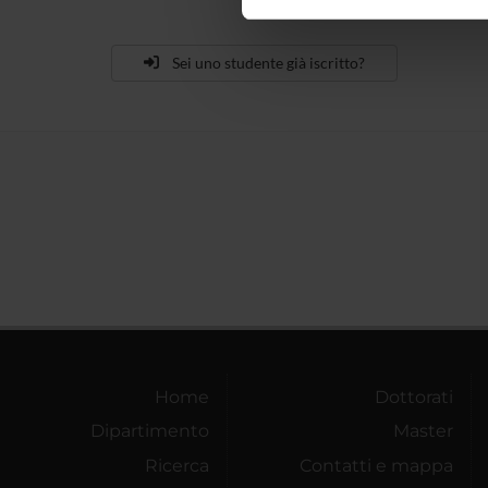
nostro traffico. Condividiamo 
di analisi dei dati web, pubbl
che hanno raccolto dal tuo uti
Sei uno studente già iscritto?
Home
Dottorati
Dipartimento
Master
Ricerca
Contatti e mappa