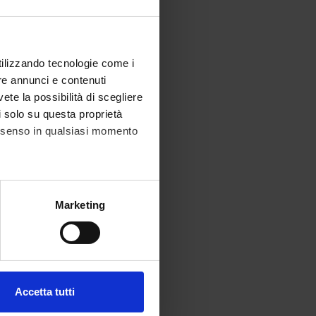
utilizzando tecnologie come i
re annunci e contenuti
vete la possibilità di scegliere
li solo su questa proprietà
consenso in qualsiasi momento
alche metro,
Marketing
e specifiche (impronte
ezione dettagli
. Puoi
Accetta tutti
l media e per analizzare il