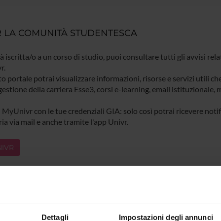
 LA COMUNITÀ STUDENTESCA
ià iscritta/o a un corso di studio, puoi consultare tutti gli avvisi rela
r.
o portale potrai visualizzare informazioni, risorse e servizi utili ch
gestione della carriera Esse3, corsi e-learning, email istituzionale
 MyUnivr con le tue credenziali GIA: solo così potrai ricevere notific
ia via mail e anche tramite l'app Univr.
IVR
Dettagli
Impostazioni degli annunci