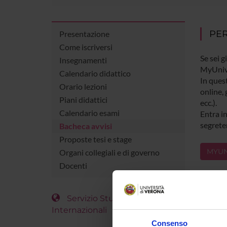
PER
Presentazione
Come iscriversi
Se sei g
Insegnamenti
MyUniv
Calendario didattico
In quest
Orario lezioni
online, 
Piani didattici
ecc.).
Calendario esami
Entra in
segreter
Bacheca avvisi
Proposte tesi e stage
MYUN
Organi collegiali e di governo
Docenti
Servizio Studenti
Internazionali
Consenso