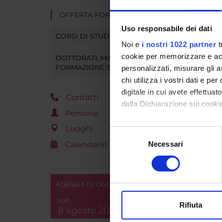
OFFERTA FORMATIVA
Uso responsabile dei dati
CORSI DI STUDIO
Noi e
i nostri 1022 partner
t
cookie per memorizzare e acce
DOTTORATI, MASTER E
FORMAZIONE SUPERIORE
personalizzati, misurare gli an
chi utilizza i vostri dati e pe
digitale in cui avete effettua
Contatti
dalla Dichiarazione sui cookie
Persone
Con il tuo consenso, vorrem
Luoghi
Selezione
raccogliere informazi
Calendario
Necessari
del
Identificare il tuo di
consenso
digitali).
Approfondisci come vengono el
AGENDA DI OGGI
modificare o ritirare il tuo 
sab
Rifiuta
8 agosto 2026
Utilizziamo i cookie per perso