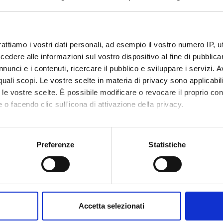
rattiamo i vostri dati personali, ad esempio il vostro numero IP, 
dere alle informazioni sul vostro dispositivo al fine di pubblica
nunci e i contenuti, ricercare il pubblico e sviluppare i servizi. A
r quali scopi. Le vostre scelte in materia di privacy sono applicabi
to le vostre scelte. È possibile modificare o revocare il proprio 
 o facendo clic sull'icona di attivazione della privacy.
mo anche:
oni sulla tua posizione geografica, con un'approssimazione di qu
Preferenze
Statistiche
spositivo, scansionandolo attivamente alla ricerca di caratteristich
aborati i tuoi dati personali e imposta le tue preferenze nella
s
consenso in qualsiasi momento dalla Dichiarazione sui cookie.
Accetta selezionati
nalizzare contenuti ed annunci, per fornire funzionalità dei socia