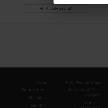
nostro traffico. Condividiamo 
di analisi dei dati web, pubbl
Already enrolled?
che hanno raccolto dal tuo uti
Home
PhD Programmes
Department
Master and Post
Lauream
Research
Contact
Teaching