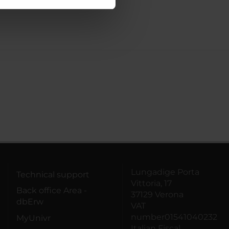
ostri partner che si occupano
azioni che hai fornito loro o
Lungadige Porta
Technical support
Vittoria, 17
Back office Area -
37129 Verona
dbErw
VAT
number01541040232
MyUnivr
Italian Fiscal