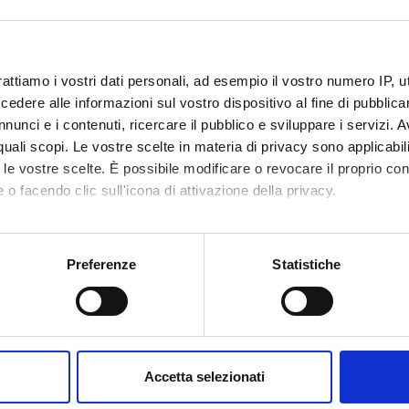
rattiamo i vostri dati personali, ad esempio il vostro numero IP, 
dere alle informazioni sul vostro dispositivo al fine di pubblica
nunci e i contenuti, ricercare il pubblico e sviluppare i servizi. A
r quali scopi. Le vostre scelte in materia di privacy sono applicabi
to le vostre scelte. È possibile modificare o revocare il proprio 
 o facendo clic sull'icona di attivazione della privacy.
mo anche:
oni sulla tua posizione geografica, con un'approssimazione di qu
Preferenze
Statistiche
spositivo, scansionandolo attivamente alla ricerca di caratteristich
aborati i tuoi dati personali e imposta le tue preferenze nella
s
consenso in qualsiasi momento dalla Dichiarazione sui cookie.
Accetta selezionati
nalizzare contenuti ed annunci, per fornire funzionalità dei socia