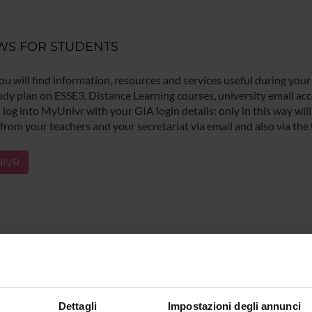
WS FOR STUDENTS
ou will find information, resources and services useful during your
udy plan on ESSE3, Distance Learning courses, university email acco
log into MyUnivr with your GIA login details: only in this way will 
 from your teachers and your secretariat via email and also via the
IVR
Dettagli
Impostazioni degli annunci