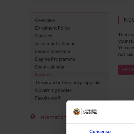
NE
Overview
Enrolment Policy
There y
Courses
your st
Academic Calendar
You can 
Lesson timetable
notices
Degree Programme
Exam calendar
MYUN
Notices
Thesis and internship proposals
Governing bodies
Faculty staff
International Students
Consenso