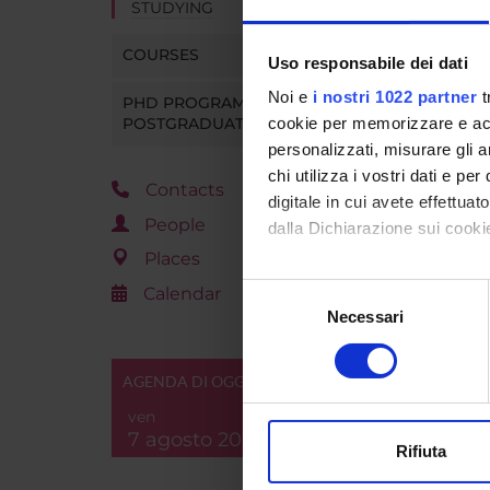
STUDYING
COURSES
Uso responsabile dei dati
Noi e
i nostri 1022 partner
t
PHD PROGRAMMES AND
POSTGRADUATE TRAINING
cookie per memorizzare e acce
personalizzati, misurare gli an
chi utilizza i vostri dati e pe
Contacts
digitale in cui avete effettua
People
dalla Dichiarazione sui cookie
Places
Con il tuo consenso, vorrem
Selezione
Calendar
raccogliere informazi
Necessari
del
Identificare il tuo di
consenso
digitali).
AGENDA DI OGGI
Approfondisci come vengono el
ven
modificare o ritirare il tuo 
7 agosto 2026
Rifiuta
Utilizziamo i cookie per perso