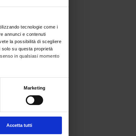
utilizzando tecnologie come i
re annunci e contenuti
vete la possibilità di scegliere
li solo su questa proprietà
consenso in qualsiasi momento
alche metro,
Marketing
e specifiche (impronte
ezione dettagli
. Puoi
Accetta tutti
l media e per analizzare il