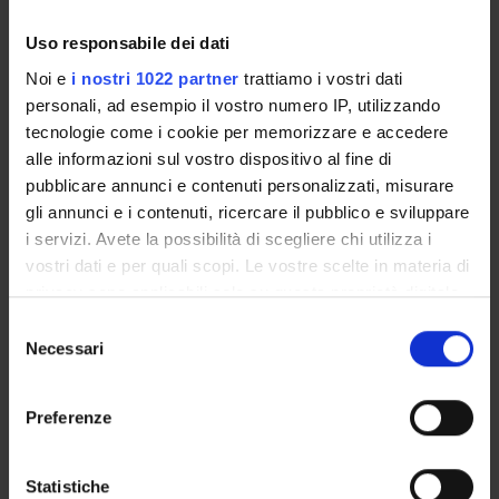
Insegnamenti
Calendario didattico
Uso responsabile dei dati
Orario lezioni
Noi e
i nostri 1022 partner
trattiamo i vostri dati
Piani didattici
personali, ad esempio il vostro numero IP, utilizzando
Calendario esami
tecnologie come i cookie per memorizzare e accedere
Bacheca avvisi
alle informazioni sul vostro dispositivo al fine di
Proposte tesi e stage
pubblicare annunci e contenuti personalizzati, misurare
Organi collegiali e di governo
gli annunci e i contenuti, ricercare il pubblico e sviluppare
Docenti
i servizi. Avete la possibilità di scegliere chi utilizza i
vostri dati e per quali scopi. Le vostre scelte in materia di
privacy sono applicabili solo su questa proprietà digitale
OFFERTA FORMATIVA
in cui avete effettuato le vostre scelte. È possibile
Selezione
modificare o revocare il proprio consenso in qualsiasi
Necessari
del
CORSI DI STUDIO
momento dalla Dichiarazione sui cookie o facendo clic
consenso
sull'icona di attivazione della privacy.
DOTTORATI, MASTER E FORMAZIONE SUPERIORE
Preferenze
Con il tuo consenso, vorremmo anche:
Contatti
raccogliere informazioni sulla tua posizione
Statistiche
Persone