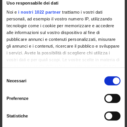
Obiettivi di Sviluppo Sostenibile dell'Agenda 2030
Uso responsabile dei dati
dell'ONU
.
Noi e
i nostri 1022 partner
trattiamo i vostri dati
Maggiori informazioni su
www.univr.it/sostenibilita
personali, ad esempio il vostro numero IP, utilizzando
tecnologie come i cookie per memorizzare e accedere
alle informazioni sul vostro dispositivo al fine di
pubblicare annunci e contenuti personalizzati, misurare
gli annunci e i contenuti, ricercare il pubblico e sviluppare
i servizi. Avete la possibilità di scegliere chi utilizza i
vostri dati e per quali scopi. Le vostre scelte in materia di
privacy sono applicabili solo su questa proprietà digitale
in cui avete effettuato le vostre scelte. È possibile
Selezione
modificare o revocare il proprio consenso in qualsiasi
Necessari
del
momento dalla Dichiarazione sui cookie o facendo clic
consenso
sull'icona di attivazione della privacy.
ORGANISATION
Preferenze
GOVERNANCE
Con il tuo consenso, vorremmo anche:
raccogliere informazioni sulla tua posizione
Statistiche
COMMITTEES
geografica, con un'approssimazione di qualche