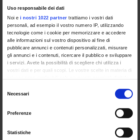
Uso responsabile dei dati
PARTECIPANTI AL PROGETTO
Noi e
i nostri 1022 partner
trattiamo i vostri dati
personali, ad esempio il vostro numero IP, utilizzando
Valentina Moro
tecnologie come i cookie per memorizzare e accedere
Professore ordinario
alle informazioni sul vostro dispositivo al fine di
Michele Scandola
pubblicare annunci e contenuti personalizzati, misurare
Professore associato
gli annunci e i contenuti, ricercare il pubblico e sviluppare
i servizi. Avete la possibilità di scegliere chi utilizza i
vostri dati e per quali scopi. Le vostre scelte in materia di
privacy sono applicabili solo su questa proprietà digitale
AREE DI RICERCA COINVOLTE DAL PROGETTO
in cui avete effettuato le vostre scelte. È possibile
Selezione
Formazione e organizzazioni
modificare o revocare il proprio consenso in qualsiasi
Necessari
del
Psychology, Applied
momento dalla Dichiarazione sui cookie o facendo clic
consenso
sull'icona di attivazione della privacy.
Preferenze
Con il tuo consenso, vorremmo anche:
raccogliere informazioni sulla tua posizione
Statistiche
ATTIVITÀ
geografica, con un'approssimazione di qualche