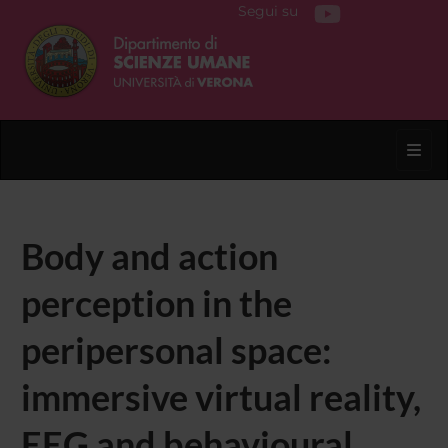
Segui su
Toggl
Body and action
perception in the
peripersonal space:
immersive virtual reality,
EEG and behavioural