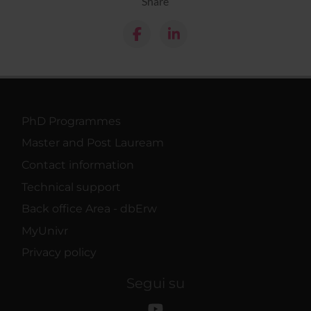
Share
PhD Programmes
Master and Post Lauream
Contact information
Technical support
Back office Area - dbErw
MyUnivr
Privacy policy
Segui su