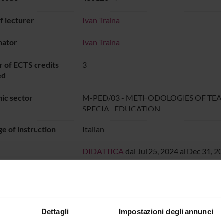
 lecturer
Ivan Traina
nator
Ivan Traina
 of ECTS credits
3
ed
ic sector
M-PED/03 - METHODOLOGIES OF TE
SPECIAL EDUCATION
e of instruction
Italian
DIDATTICA
dal Jul 25, 2024 al Dec 31, 2
ON TIMETABLE
o lesson schedule
Dettagli
Impostazioni degli annunci