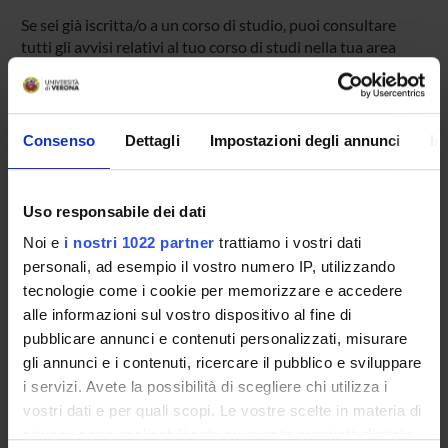
Se sei già iscritta/o a un corso di studio, puoi consultare
tutti gli avvisi relativi al tuo corso di studi nella tua area
riservata MyUnivr.
In questo portale potrai visualizzare informazioni, risorse e
servizi utili che riguardano la tua carriera universitaria
(libretto online, gestione della carriera Esse3, corsi e-
Consenso
Dettagli
Impostazioni degli annunci
In
learning, email istituzionale, modulistica di segreteria,
procedure amministrative, ecc.).
Entra in MyUnivr con le tue credenziali GIA: solo così
Uso responsabile dei dati
potrai ricevere notifica di tutti gli avvisi dei tuoi docenti e
Noi e
i nostri 1022 partner
trattiamo i vostri dati
della tua segreteria via mail e anche tramite l'app Univr.
personali, ad esempio il vostro numero IP, utilizzando
tecnologie come i cookie per memorizzare e accedere
MYUNIVR
alle informazioni sul vostro dispositivo al fine di
pubblicare annunci e contenuti personalizzati, misurare
gli annunci e i contenuti, ricercare il pubblico e sviluppare
i servizi. Avete la possibilità di scegliere chi utilizza i
Presentazione
vostri dati e per quali scopi. Le vostre scelte in materia di
Come iscriversi
privacy sono applicabili solo su questa proprietà digitale
Piani didattici