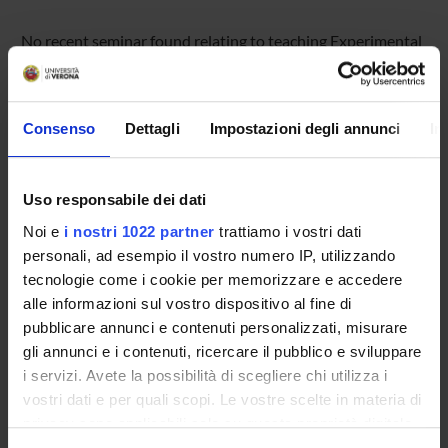
No recent seminar found relating to teaching Experimental
Pedagogy.
Consenso
Dettagli
Impostazioni degli annunci
In
STUDYING
COURSES
Uso responsabile dei dati
Noi e
i nostri 1022 partner
trattiamo i vostri dati
PHD PROGRAMMES AND POSTGRADUATE
personali, ad esempio il vostro numero IP, utilizzando
TRAINING
tecnologie come i cookie per memorizzare e accedere
alle informazioni sul vostro dispositivo al fine di
Contacts
pubblicare annunci e contenuti personalizzati, misurare
People
gli annunci e i contenuti, ricercare il pubblico e sviluppare
Places
i servizi. Avete la possibilità di scegliere chi utilizza i
vostri dati e per quali scopi. Le vostre scelte in materia di
Calendar
privacy sono applicabili solo su questa proprietà digitale
in cui avete effettuato le vostre scelte. È possibile