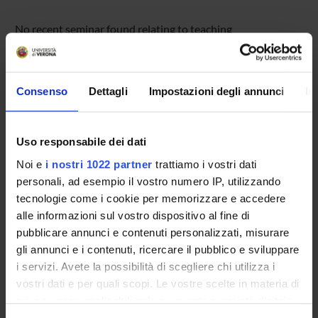
No recent seminar found relating to teaching
Psychobiology and disability.
Consenso
Dettagli
Impostazioni degli annunci
In
STUDYING
COURSES
Uso responsabile dei dati
Noi e
i nostri 1022 partner
trattiamo i vostri dati
PHD PROGRAMMES AND POSTGRADUATE
personali, ad esempio il vostro numero IP, utilizzando
TRAINING
tecnologie come i cookie per memorizzare e accedere
alle informazioni sul vostro dispositivo al fine di
Contacts
pubblicare annunci e contenuti personalizzati, misurare
People
gli annunci e i contenuti, ricercare il pubblico e sviluppare
Places
i servizi. Avete la possibilità di scegliere chi utilizza i
vostri dati e per quali scopi. Le vostre scelte in materia di
Calendar
privacy sono applicabili solo su questa proprietà digitale
in cui avete effettuato le vostre scelte. È possibile