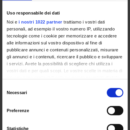
Academic Calendar
Lesson timetable
Uso responsabile dei dati
Degree Programme
Noi e
i nostri 1022 partner
trattiamo i vostri dati
Exam calendar
personali, ad esempio il vostro numero IP, utilizzando
Notices
tecnologie come i cookie per memorizzare e accedere
Thesis and internship proposals
alle informazioni sul vostro dispositivo al fine di
Governing bodies
pubblicare annunci e contenuti personalizzati, misurare
Faculty staff
gli annunci e i contenuti, ricercare il pubblico e sviluppare
i servizi. Avete la possibilità di scegliere chi utilizza i
vostri dati e per quali scopi. Le vostre scelte in materia di
STUDYING
privacy sono applicabili solo su questa proprietà digitale
in cui avete effettuato le vostre scelte. È possibile
COURSES
Selezione
modificare o revocare il proprio consenso in qualsiasi
Necessari
del
PHD PROGRAMMES AND POSTGRADUATE
momento dalla Dichiarazione sui cookie o facendo clic
consenso
TRAINING
sull'icona di attivazione della privacy.
Preferenze
Contacts
Con il tuo consenso, vorremmo anche:
People
raccogliere informazioni sulla tua posizione
Statistiche